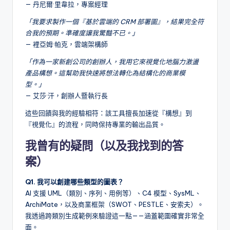
— 丹尼爾·里韋拉，專案經理
「我要求製作一個『基於雲端的 CRM 部署圖』，結果完全符
合我的預期。準確度讓我驚豔不已。」
— 裡亞姆·帕克，雲端架構師
「作為一家新創公司的創辦人，我用它來視覺化地腦力激盪
產品構想。這幫助我快速將想法轉化為結構化的商業模
型。」
— 艾莎·汗，創辦人暨執行長
這些回饋與我的經驗相符：該工具擅長加速從『構想』到
『視覺化』的流程，同時保持專業的輸出品質。
我曾有的疑問（以及我找到的答
案）
Q1. 我可以創建哪些類型的圖表？
AI 支援 UML（類別、序列、用例等）、C4 模型、SysML、
ArchiMate，以及商業框架（SWOT、PESTLE、安索夫）。
我透過跨類別生成範例來驗證這一點——涵蓋範圍確實非常全
面。