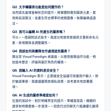
Q2. 文字轉圖表功能是如何運作的？
自然語言處理會解析您的提示，將實體對應到圖表元素，套
用佈局演算法，並產生符合標準的視覺圖像。無需編碼或語
法。
Q3. 我可以編輯 AI 所產生的圖表嗎？
可以——透過對話式指令。我成功地使用普通英文重新命名元
素、新增關係並調整屬性。
Q4. 我該如何與團隊合作處理這些圖表？
匯出至 Visual Paradigm 桌面版，以使用進階協作功能，例
如版本歷史、評論與基於角色的權限。
Q5. 我輸入 AI 的資料是否安全？
Visual Paradigm 表示，企業級安全協議可保護用戶輸入。對
於敏感專案，我建議審閱其隱私政策，並考慮本地部署選
項。
Q6. AI 生成的圖表準確度如何？
在我的測試中，對於明確界定的提示，準確度很高。模糊的
請求有時需要進一步澄清——但迭代式的聊天介面讓優化變得