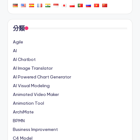
分類
Agile
AI
AI Chatbot
AI Image Translator
AI Powered Chart Generator
AI Visual Modeling
Animated Video Maker
Animation Tool
ArchiMate
BPMN
Business Improvement
C4 Model