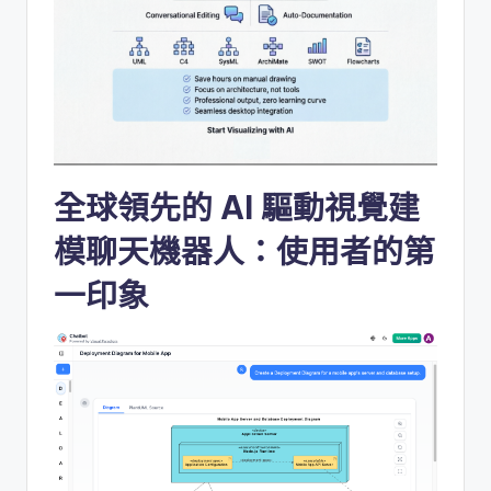
I
n
si
g
h
t
全球領先的 AI 驅動視覺建
s
模聊天機器人：使用者的第
&
一印象
S
o
f
t
w
a