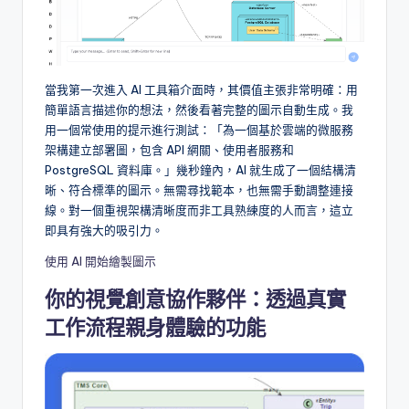
r
e
I
當我第一次進入 AI 工具箱介面時，其價值主張非常明確：用
簡單語言描述你的想法，然後看著完整的圖示自動生成。我
n
用一個常使用的提示進行測試：「為一個基於雲端的微服務
d
架構建立部署圖，包含 API 網關、使用者服務和
PostgreSQL 資料庫。」幾秒鐘內，AI 就生成了一個結構清
u
晰、符合標準的圖示。無需尋找範本，也無需手動調整連接
s
線。對一個重視架構清晰度而非工具熟練度的人而言，這立
即具有強大的吸引力。
t
使用 AI 開始繪製圖示
r
y
你的視覺創意協作夥伴：透過真實
U
工作流程親身體驗的功能
p
d