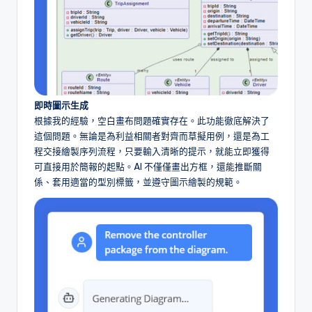
a
t
e
s
即時圖示生成
根據我的經驗，空白畫布問題確實存在。此功能徹底解決了
這個問題。無論是為利益相關者對齊而草擬用例，還是為工
程交接繪製序列流程，只要輸入清晰的提示，就能立即獲得
可直接用於簡報的起點。AI 不僅僅畫出方框，還能推斷關
係、套用適當的型別標籤，並遵守圖示繪製的規範。