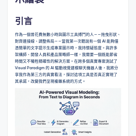
i
o
引言
n
a
作為一個曾花費無數小時與圖示工具搏鬥的人——拖曳形狀、
l
對齊連接線、調整佈局——當我第一次聽說有一個 AI 能夠僅
憑簡單的文字提示生成專業圖示時，我持懷疑態度。與許多
C
架構師、開發人員和產品策略師一樣，我需要一個既能節省
h
時間又不犧牲精確性的解決方案。在跨多個真實專案測試了
Visual Paradigm 的 AI 驅動視覺建模聊天機器人後，我將分
in
享我作為第三方的真實看法，探討這項工具是否真正實現了
e
其承諾，改變我們呈現複雜系統的方式。
s
e
-
A
I