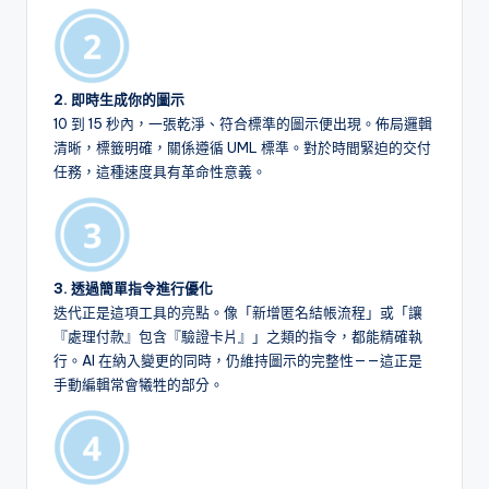
2. 即時生成你的圖示
10 到 15 秒內，一張乾淨、符合標準的圖示便出現。佈局邏輯
清晰，標籤明確，關係遵循 UML 標準。對於時間緊迫的交付
任務，這種速度具有革命性意義。
3. 透過簡單指令進行優化
迭代正是這項工具的亮點。像「新增匿名結帳流程」或「讓
『處理付款』包含『驗證卡片』」之類的指令，都能精確執
行。AI 在納入變更的同時，仍維持圖示的完整性——這正是
手動編輯常會犧牲的部分。