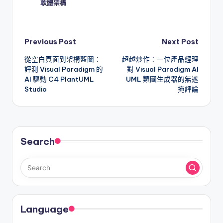
軟體架構
Post
Previous Post
Next Post
從空白頁面到架構藍圖：
超越炒作：一位產品經理
navigation
評測 Visual Paradigm 的
對 Visual Paradigm AI
AI 驅動 C4 PlantUML
UML 類圖生成器的無遮
Studio
掩評論
Search
Language