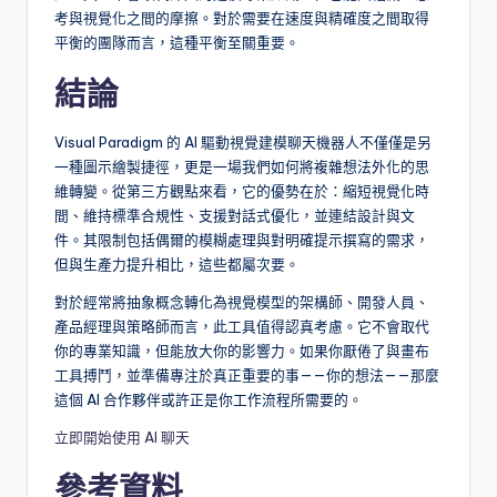
考與視覺化之間的摩擦。對於需要在速度與精確度之間取得
平衡的團隊而言，這種平衡至關重要。
結論
Visual Paradigm 的 AI 驅動視覺建模聊天機器人不僅僅是另
一種圖示繪製捷徑，更是一場我們如何將複雜想法外化的思
維轉變。從第三方觀點來看，它的優勢在於：縮短視覺化時
間、維持標準合規性、支援對話式優化，並連結設計與文
件。其限制包括偶爾的模糊處理與對明確提示撰寫的需求，
但與生產力提升相比，這些都屬次要。
對於經常將抽象概念轉化為視覺模型的架構師、開發人員、
產品經理與策略師而言，此工具值得認真考慮。它不會取代
你的專業知識，但能放大你的影響力。如果你厭倦了與畫布
工具搏鬥，並準備專注於真正重要的事——你的想法——那麼
這個 AI 合作夥伴或許正是你工作流程所需要的。
立即開始使用 AI 聊天
參考資料