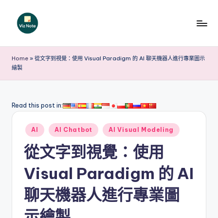
Skip
to
V
content
iz
Home
»
從文字到視覺：使用 Visual Paradigm 的 AI 聊天機器人進行專業圖示
繪製
N
o
t
Read this post in:
e
Posted
AI
AI Chatbot
AI Visual Modeling
T
in
從文字到視覺：使用
r
a
Visual Paradigm 的 AI
d
聊天機器人進行專業圖
it
示繪製