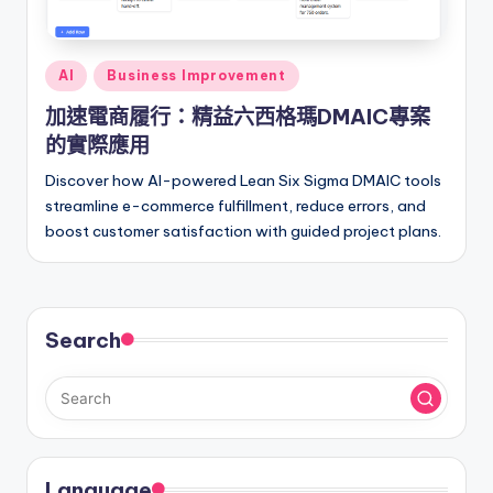
I
n
Posted
AI
Business Improvement
si
in
加速電商履行：精益六西格瑪DMAIC專案
g
的實際應用
h
Discover how AI-powered Lean Six Sigma DMAIC tools
t
streamline e-commerce fulfillment, reduce errors, and
s
boost customer satisfaction with guided project plans.
&
S
o
Search
f
t
w
a
Language