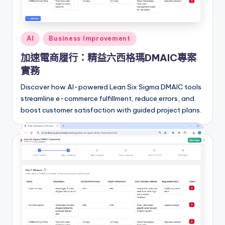
i
o
n
Posted
AI
Business Improvement
a
in
加速電商履行：精益六西格瑪DMAIC專案
l
實務
C
Discover how AI-powered Lean Six Sigma DMAIC tools
h
streamline e-commerce fulfillment, reduce errors, and
boost customer satisfaction with guided project plans.
in
e
s
e
-
A
I