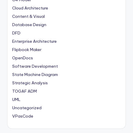
a
Cloud Architecture
t
Content & Visual
e
Database Design
s
DFD
Enterprise Architecture
Flipbook Maker
OpenDocs
Software Development
State Machine Diagram
Strategic Analysis
TOGAF ADM
UML
Uncategorized
VPasCode