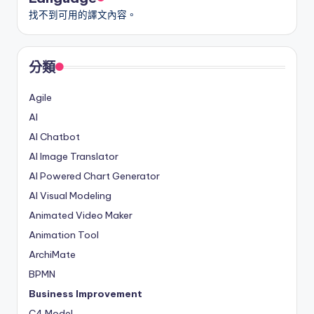
找不到可用的譯文內容。
r
e
I
分類
n
Agile
d
AI
u
AI Chatbot
s
AI Image Translator
AI Powered Chart Generator
t
AI Visual Modeling
r
Animated Video Maker
y
Animation Tool
U
ArchiMate
p
BPMN
d
Business Improvement
C4 Model