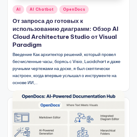
Опубликовано
AI
AI Chatbot
OpenDocs
в
От запроса до готовых к
использованию диаграмм: Обзор AI
Cloud Architecture Studio от Visual
Paradigm
Введение Как архитектор решений, который провел
бесчисленные часы, борясь с Visio, Lucidchart и даже
ручными чертежами на доске, я был скептически
настроен, когда впервые услышал о инструменте на
основе ИИ,…