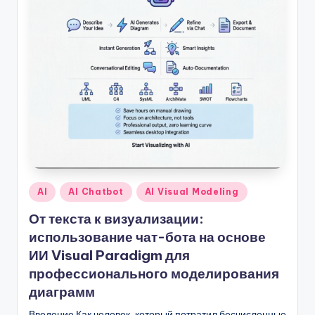
U
p
d
a
t
e
s
Опубликовано
AI
AI Chatbot
AI Visual Modeling
в
От текста к визуализации:
использование чат-бота на основе
ИИ Visual Paradigm для
профессионального моделирования
диаграмм
Введение Как человек, который потратил бесчисленные