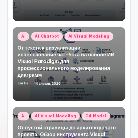
от
Опубликовано
AI
AI Chatbot
AI Visual Modeling
в
От текста к визуализации:
использование чат-бота на основе ИИ
Visual Paradigm для
профессионального моделирования
диаграмм
curtis
14 апреля, 2026
Запись
от
Опубликовано
AI
AI Visual Modeling
C4 Model
в
От пустой страницы до архитектурного
проекта: Обзор инструмента Visual