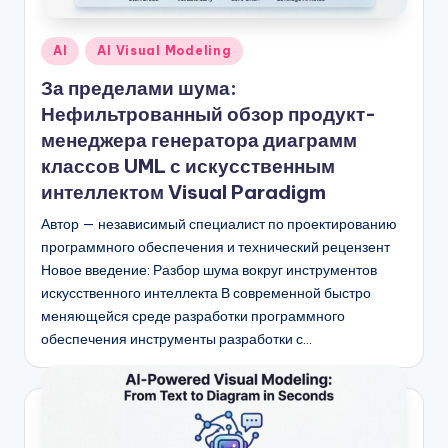
f
t
Опубликовано
AI
AI Visual Modeling
в
w
За пределами шума:
a
Нефильтрованный обзор продукт-
менеджера генератора диаграмм
r
классов UML с искусственным
e
интеллектом Visual Paradigm
I
Автор — независимый специалист по проектированию
n
программного обеспечения и технический рецензент
Новое введение: Разбор шума вокруг инструментов
d
искусственного интеллекта В современной быстро
u
меняющейся среде разработки программного
s
обеспечения инструменты разработки с…
t
r
y