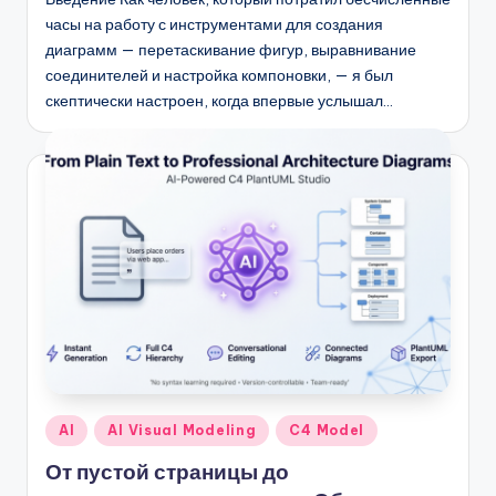
часы на работу с инструментами для создания
диаграмм — перетаскивание фигур, выравнивание
соединителей и настройка компоновки, — я был
скептически настроен, когда впервые услышал…
Опубликовано
AI
AI Visual Modeling
C4 Model
в
От пустой страницы до