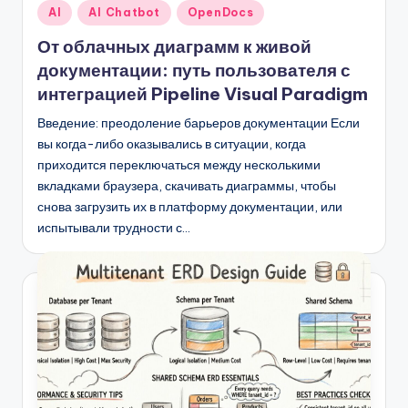
Опубликовано
AI
AI Chatbot
OpenDocs
в
От облачных диаграмм к живой
документации: путь пользователя с
интеграцией Pipeline Visual Paradigm
Введение: преодоление барьеров документации Если
вы когда-либо оказывались в ситуации, когда
приходится переключаться между несколькими
вкладками браузера, скачивать диаграммы, чтобы
снова загрузить их в платформу документации, или
испытывали трудности с…