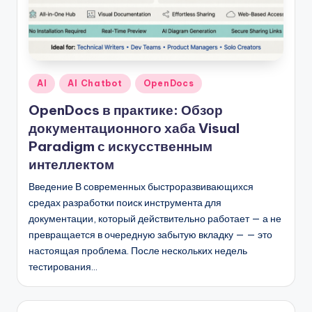
Опубликовано
AI
AI Chatbot
OpenDocs
в
OpenDocs в практике: Обзор
документационного хаба Visual
Paradigm с искусственным
интеллектом
Введение В современных быстроразвивающихся
средах разработки поиск инструмента для
документации, который действительно работает — а не
превращается в очередную забытую вкладку — — это
настоящая проблема. После нескольких недель
тестирования…