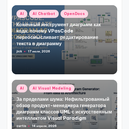
Опубликовано
AI
AI Chatbot
OpenDocs
в
Конечный инструмент диаграмм как
кода: почему VPasCode
переосмысливает редактирование
текста в диаграмму
jick
17 июля, 2026
Запись
от
Опубликовано
AI
AI Visual Modeling
в
За пределами шума: Нефильтрованный
обзор продукт-менеджера генератора
диаграмм классов UML с искусственным
интеллектом Visual Paradigm
curtis
14 апреля, 2026
Запись