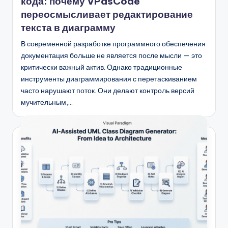
n
кода: почему VPasCode
переосмысливает редактирование
-
текста в диаграмму
A
В современной разработке программного обеспечения
I
документация больше не является после мысли — это
I
критически важный актив. Однако традиционные
инструменты диаграммирования с перетаскиванием
n
часто нарушают поток. Они делают контроль версий
si
мучительным,…
g
h
t
s
&
S
o