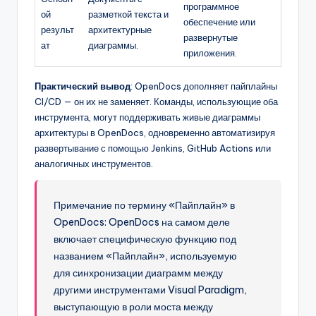
программное
ой
разметкой текста и
обеспечение или
результ
архитектурные
развернутые
ат
диаграммы.
приложения.
Практический вывод
: OpenDocs дополняет пайплайны
CI/CD — он их не заменяет. Команды, использующие оба
инструмента, могут поддерживать живые диаграммы
архитектуры в OpenDocs, одновременно автоматизируя
развертывание с помощью Jenkins, GitHub Actions или
аналогичных инструментов.
Примечание по термину «Пайплайн» в
OpenDocs: OpenDocs на самом деле
включает специфическую функцию под
названием «Пайплайн», используемую
для синхронизации диаграмм между
другими инструментами Visual Paradigm,
выступающую в роли моста между