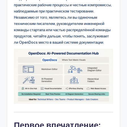
f
практические рабочие процессы и честные компромиссы,
наблюдаемые при практическом тестировании.
t
Независимо от того, являетесь ли вы одиночным
w
техническим писателем, руководителем инженерной
команды стартапа или частью распределённой команды
a
продуктов, читайте дальше, чтобы понять, заслуживает
r
ли OpenDocs место в вашей системе документации.
e
I
n
d
u
s
t
r
Первое впечатление:
y