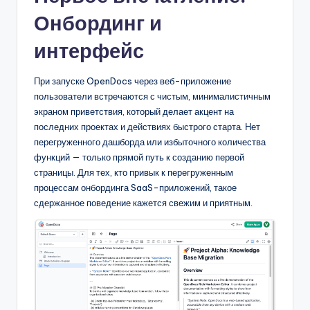
U
Онбординг и
p
интерфейс
d
При запуске OpenDocs через веб-приложение
a
пользователи встречаются с чистым, минималистичным
t
экраном приветствия, который делает акцент на
последних проектах и действиях быстрого старта. Нет
e
перегруженного дашборда или избыточного количества
s
функций — только прямой путь к созданию первой
страницы. Для тех, кто привык к перегруженным
процессам онбординга SaaS-приложений, такое
сдержанное поведение кажется свежим и приятным.