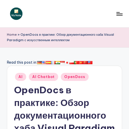
Перейти
к
V
содержимому
iz
Home
»
OpenDocs в практике: Обзор документационного хаба Visual
Paradigm с искусственным интеллектом
N
o
t
Read this post in:
e
Опубликовано
AI
AI Chatbot
OpenDocs
R
в
OpenDocs в
u
s
практике: Обзор
si
документационного
a
хаба Visual Paradigm