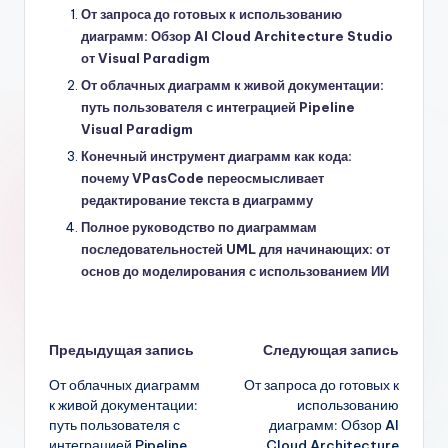
От запроса до готовых к использованию
диаграмм: Обзор AI Cloud Architecture Studio
от Visual Paradigm
От облачных диаграмм к живой документации:
путь пользователя с интеграцией Pipeline
Visual Paradigm
Конечный инструмент диаграмм как кода:
почему VPasCode переосмысливает
редактирование текста в диаграмму
Полное руководство по диаграммам
последовательностей UML для начинающих: от
основ до моделирования с использованием ИИ
Навигация
Предыдущая запись
Следующая запись
От облачных диаграмм
От запроса до готовых к
записи
к живой документации:
использованию
путь пользователя с
диаграмм: Обзор AI
интеграцией Pipeline
Cloud Architecture