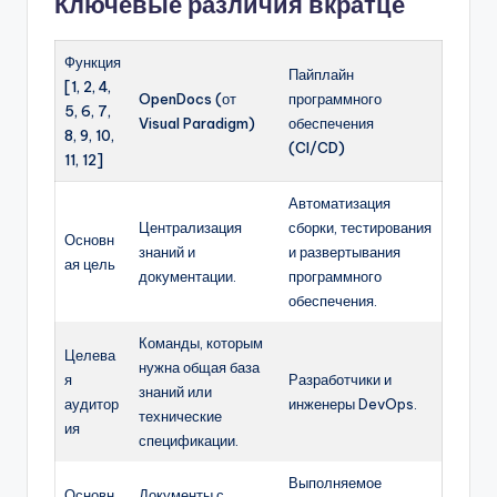
Ключевые различия вкратце
Функция
Пайплайн
[1, 2, 4,
OpenDocs (от
программного
5, 6, 7,
Visual Paradigm)
обеспечения
8, 9, 10,
(CI/CD)
11, 12]
Автоматизация
Централизация
сборки, тестирования
Основн
знаний и
и развертывания
ая цель
документации.
программного
обеспечения.
Команды, которым
Целева
нужна общая база
я
Разработчики и
знаний или
аудитор
инженеры DevOps.
технические
ия
спецификации.
Выполняемое
Основн
Документы с