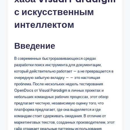
n
-
с искусственным
A
интеллектом
I
I
Введение
n
si
В современных быстроразвивающихся средах
разработки поиск инструмента для документации,
g
который действительно работает — а не превращается в
h
очередную забытую вкладку — — это настоящая
проблема. После нескольких недель тестирования
t
OpenDocs от Visual Paradigm в личных проектах и
s
небольших командных рабочих процессах, этот обзор
предлагает честную, независимую оценку того, что
&
платформа предлагает, где она выделяется и где
S
командам стоит сдерживать ожидания. В отличие от
маркетинговых текстов, созданных производителем, этот
o
гайд отражает реальные паттерны использования,