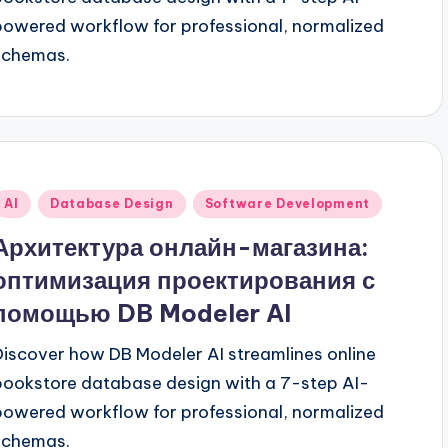
powered workflow for professional, normalized
schemas.
Опубликовано
AI
Database Design
Software Development
в
Архитектура онлайн-магазина:
оптимизация проектирования с
помощью DB Modeler AI
Discover how DB Modeler AI streamlines online
bookstore database design with a 7-step AI-
powered workflow for professional, normalized
schemas.