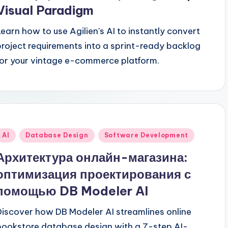
Visual Paradigm
Learn how to use Agilien's AI to instantly convert
project requirements into a sprint-ready backlog
for your vintage e-commerce platform.
Опубликовано
AI
Database Design
Software Development
в
Архитектура онлайн-магазина:
оптимизация проектирования с
помощью DB Modeler AI
Discover how DB Modeler AI streamlines online
bookstore database design with a 7-step AI-