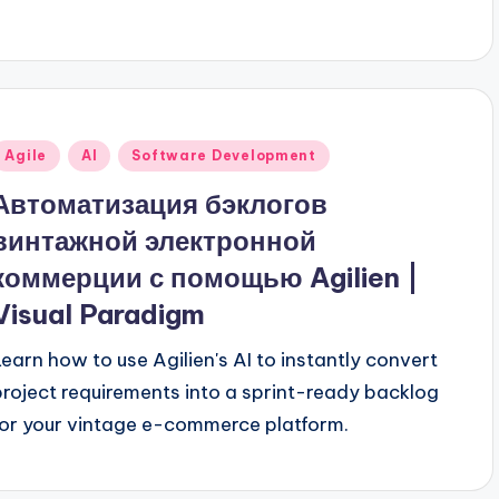
Опубликовано
Agile
AI
Software Development
в
Автоматизация бэклогов
винтажной электронной
коммерции с помощью Agilien |
Visual Paradigm
Learn how to use Agilien's AI to instantly convert
project requirements into a sprint-ready backlog
for your vintage e-commerce platform.