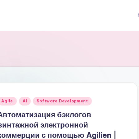
Опубликовано
Agile
AI
Software Development
в
Автоматизация бэклогов
винтажной электронной
коммерции с помощью Agilien |