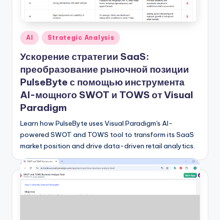
n
-
A
Опубликовано
AI
Strategic Analysis
I
в
Ускорение стратегии SaaS:
I
преобразование рыночной позиции
n
PulseByte с помощью инструмента
AI-мощного SWOT и TOWS от Visual
si
Paradigm
g
Learn how PulseByte uses Visual Paradigm's AI-
h
powered SWOT and TOWS tool to transform its SaaS
t
market position and drive data-driven retail analytics.
s
&
S
o