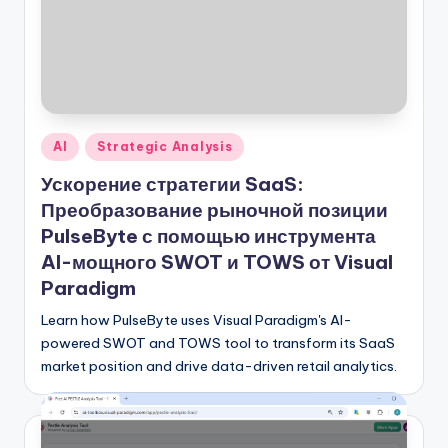
f
t
w
a
r
Опубликовано
AI
Strategic Analysis
в
e
Ускорение стратегии SaaS:
I
Преобразование рыночной позиции
PulseByte с помощью инструмента
n
AI-мощного SWOT и TOWS от Visual
d
Paradigm
u
Learn how PulseByte uses Visual Paradigm's AI-
s
powered SWOT and TOWS tool to transform its SaaS
market position and drive data-driven retail analytics.
t
r
y