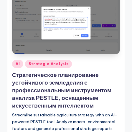
U
p
d
a
t
e
Опубликовано
AI
Strategic Analysis
s
в
Стратегическое планирование
устойчивого земледелия с
профессиональным инструментом
анализа PESTLE, оснащенным
искусственным интеллектом
Streamline sustainable agriculture strategy with an AI-
powered PESTLE tool. Analyze macro-environmental
factors and generate professional strategic reports.