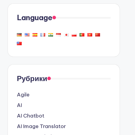
Language
Рубрики
Agile
AI
AI Chatbot
AI Image Translator