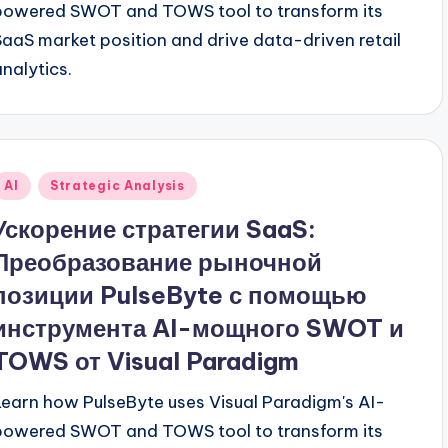
powered SWOT and TOWS tool to transform its
SaaS market position and drive data-driven retail
analytics.
Опубликовано
AI
Strategic Analysis
в
Ускорение стратегии SaaS:
Преобразование рыночной
позиции PulseByte с помощью
инструмента AI-мощного SWOT и
TOWS от Visual Paradigm
Learn how PulseByte uses Visual Paradigm's AI-
powered SWOT and TOWS tool to transform its