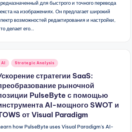
предназначенный для быстрого и точного перевода
текста на изображениях. Он предлагает широкий
спектр возможностей редактирования и настройки,
что делает его…
Опубликовано
AI
Strategic Analysis
в
Ускорение стратегии SaaS:
преобразование рыночной
позиции PulseByte с помощью
инструмента AI-мощного SWOT и
TOWS от Visual Paradigm
Learn how PulseByte uses Visual Paradigm's AI-