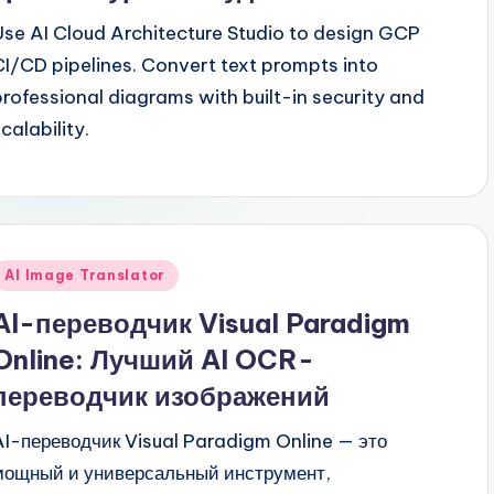
Use AI Cloud Architecture Studio to design GCP
CI/CD pipelines. Convert text prompts into
professional diagrams with built-in security and
calability.
Опубликовано
AI Image Translator
в
AI-переводчик Visual Paradigm
Online: Лучший AI OCR-
переводчик изображений
AI-переводчик Visual Paradigm Online — это
мощный и универсальный инструмент,