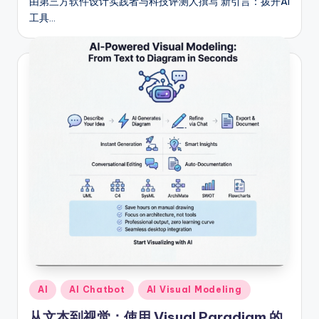
由第三方软件设计实践者与科技评测人撰写 新引言：拨开AI
g
工具…
h
t
s
&
S
o
ft
w
a
r
e
Posted
In
AI
AI Chatbot
AI Visual Modeling
in
d
从文本到视觉：使用 Visual Paradigm 的