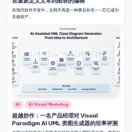
fi
在重新定义文本到图表的编辑
e
在现代软件开发中，文档不再是一种事后补充——它已成为
关键资产…
d
C
hi
n
e
s
e
-
A
Posted
AI
AI Visual Modeling
I
in
超越炒作：一名产品经理对 Visual
In
Paradigm AI UML 类图生成器的坦率评测
si