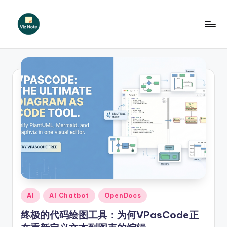
Skip
to
V
content
iz
N
o
t
e
S
i
m
p
Posted
AI
AI Chatbot
OpenDocs
in
li
终极的代码绘图工具：为何VPasCode正