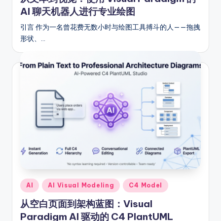
AI 聊天机器人进行专业绘图
u
引言 作为一名曾花费无数小时与绘图工具搏斗的人——拖拽
s
形状、…
tr
y
U
p
d
a
t
e
s
Posted
AI
AI Visual Modeling
C4 Model
in
从空白页面到架构蓝图：Visual
Paradigm AI 驱动的 C4 PlantUML