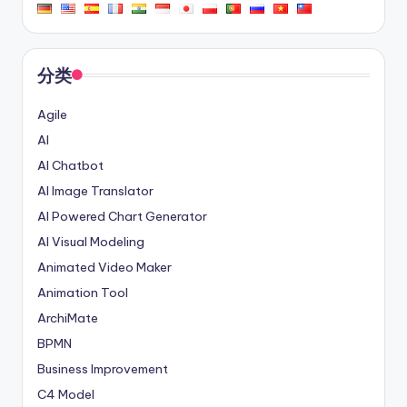
分类
Agile
AI
AI Chatbot
AI Image Translator
AI Powered Chart Generator
AI Visual Modeling
Animated Video Maker
Animation Tool
ArchiMate
BPMN
Business Improvement
C4 Model