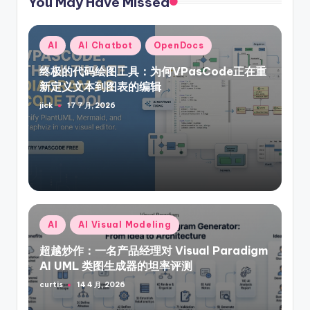
You May Have Missed
Posted
AI
AI Chatbot
OpenDocs
in
终极的代码绘图工具：为何VPasCode正在重
新定义文本到图表的编辑
jick
17 7 月, 2026
Posted
by
Posted
AI
AI Visual Modeling
in
超越炒作：一名产品经理对 Visual Paradigm
AI UML 类图生成器的坦率评测
curtis
14 4 月, 2026
Posted
by