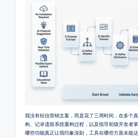
-
A
I
In
si
g
h
t
s
我没有轻信营销文案，而是花了三周时间，在多个
构、记录遗留系统重构过程，以及指导初级开发者掌
&
哪些功能真正让我印象深刻，工具在哪些方面未能