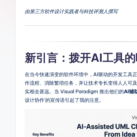
p
由第三方软件设计实践者与科技评测人撰写
li
fi
e
新引言：拨开AI工具
d
C
在当今快速演变的软件环境中，AI驱动的开发工具
hi
作流程、消除繁琐任务，并让技术专长变得人人可
实相去甚远。当 Visual Paradigm 推出他们的
AI辅
n
设计协作’的宣传语引起了我的注意。
e
s
e