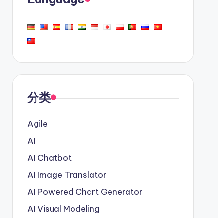
分类
Agile
AI
AI Chatbot
AI Image Translator
AI Powered Chart Generator
AI Visual Modeling