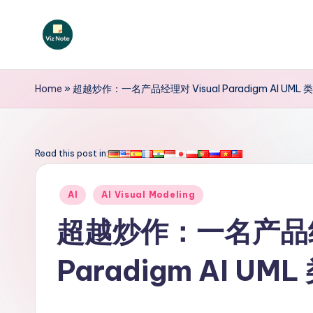
Skip
to
V
content
iz
Home
»
超越炒作：一名产品经理对 Visual Paradigm AI U
N
o
Read this post in:
t
Posted
AI
AI Visual Modeling
e
in
超越炒作：一名产品经理
S
Paradigm AI 
i
m