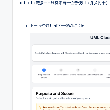
S
affiliate 链接——只有来自一位曾使用（并挣
o
ft
上一张幻灯片◀︎下一张幻灯片▶︎
w
a
r
e
In
d
u
s