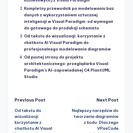
biznesowych) z Visual Paradigm
Kompletny przewodnik po modelowaniu baz
danych z wykorzystaniem sztucznej
inteligencji w Visual Paradigm: od wymagań
do gotowego do produkcji schematu
Od tekstu do wizualizacji: korzystanie z
chatbotu AI Visual Paradigm do
profesjonalnego modelowania diagramów
Od pustej strony do projektu
architektonicznego: przeglądarka Visual
Paradigm’s AI-zapowiadanej C4 PlantUML
Studio
Post
Previous Post
Next Post
Od tekstu do
Najlepszy narzędzie do
navigation
wizualizacji:
tworzenia diagramów
korzystanie z
z kodu: Dlaczego
chatbotu AI Visual
VPasCode