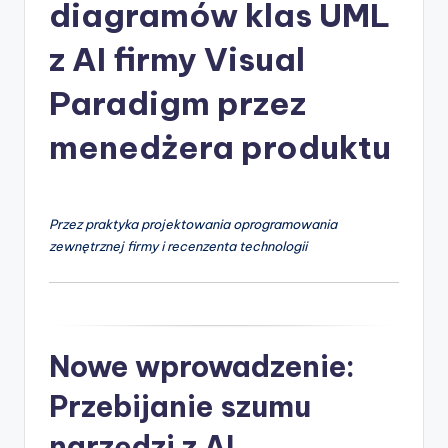
-
diagramów klas UML
A
z AI firmy Visual
I
Paradigm przez
I
n
menedżera produktu
si
g
Przez praktyka projektowania oprogramowania
h
zewnętrznej firmy i recenzenta technologii
t
s
&
Nowe wprowadzenie:
S
o
Przebijanie szumu
f
narzędzi z AI