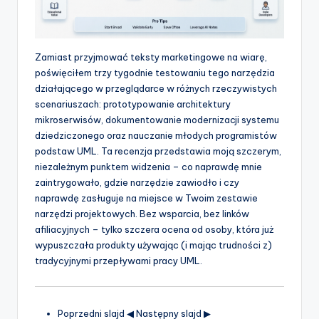
p
d
Zamiast przyjmować teksty marketingowe na wiarę,
a
poświęciłem trzy tygodnie testowaniu tego narzędzia
t
działającego w przeglądarce w różnych rzeczywistych
scenariuszach: prototypowanie architektury
e
mikroserwisów, dokumentowanie modernizacji systemu
s
dziedziczonego oraz nauczanie młodych programistów
podstaw UML. Ta recenzja przedstawia moją szczerym,
niezależnym punktem widzenia – co naprawdę mnie
zaintrygowało, gdzie narzędzie zawiodło i czy
naprawdę zasługuje na miejsce w Twoim zestawie
narzędzi projektowych. Bez wsparcia, bez linków
afiliacyjnych – tylko szczera ocena od osoby, która już
wypuszczała produkty używając (i mając trudności z)
tradycyjnymi przepływami pracy UML.
Poprzedni slajd ◀︎ Następny slajd ▶︎