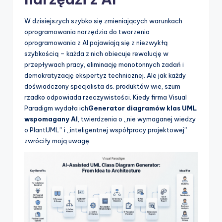
t
w
W dzisiejszych szybko się zmieniających warunkach
oprogramowania narzędzia do tworzenia
a
oprogramowania z AI pojawiają się z niezwykłą
r
szybkością – każda z nich obiecuje rewolucję w
przepływach pracy, eliminację monotonnych zadań i
e
demokratyzację ekspertyz technicznej. Ale jak każdy
I
doświadczony specjalista ds. produktów wie, szum
rzadko odpowiada rzeczywistości. Kiedy firma Visual
n
Paradigm wydała ich
Generator diagramów klas UML
d
wspomagany AI
, twierdzenia o „nie wymaganej wiedzy
o PlantUML” i „inteligentnej współpracy projektowej”
u
zwróciły moją uwagę.
s
t
r
y
U