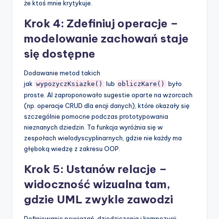
że ktoś mnie krytykuje.
Krok 4: Zdefiniuj operacje –
modelowanie zachowań staje
się dostępne
Dodawanie metod takich
jak
lub
było
wypozyczKsiazke()
obliczKare()
proste. AI zaproponowało sugestie oparte na wzorcach
(np. operacje CRUD dla encji danych), które okazały się
szczególnie pomocne podczas prototypowania
nieznanych dziedzin. Ta funkcja wyróżnia się w
zespołach wielodyscyplinarnych, gdzie nie każdy ma
głęboką wiedzę z zakresu OOP.
Krok 5: Ustanów relacje –
widoczność wizualna tam,
gdzie UML zwykle zawodzi
Definiowanie powiązań, dziedziczenia i kompozycji