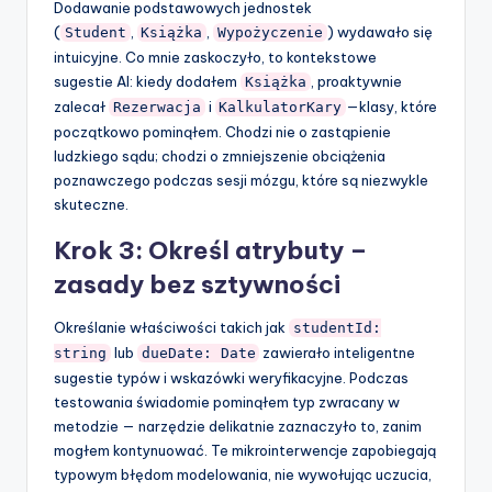
Dodawanie podstawowych jednostek
(
,
,
) wydawało się
Student
Książka
Wypożyczenie
intuicyjne. Co mnie zaskoczyło, to kontekstowe
sugestie AI: kiedy dodałem
, proaktywnie
Książka
zalecał
i
—klasy, które
Rezerwacja
KalkulatorKary
początkowo pominąłem. Chodzi nie o zastąpienie
ludzkiego sądu; chodzi o zmniejszenie obciążenia
poznawczego podczas sesji mózgu, które są niezwykle
skuteczne.
Krok 3: Określ atrybuty –
zasady bez sztywności
Określanie właściwości takich jak
studentId:
lub
zawierało inteligentne
string
dueDate: Date
sugestie typów i wskazówki weryfikacyjne. Podczas
testowania świadomie pominąłem typ zwracany w
metodzie — narzędzie delikatnie zaznaczyło to, zanim
mogłem kontynuować. Te mikrointerwencje zapobiegają
typowym błędom modelowania, nie wywołując uczucia,