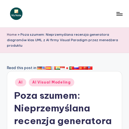
Skip
to
V
content
iz
Home
»
Poza szumem: Nieprzemyślana recenzja generatora
diagramów klas UML z AI firmy Visual Paradigm przez menedżera
N
produktu
o
t
Read this post in:
e
P
Posted
AI
AI Visual Modeling
in
o
Poza szumem:
li
Nieprzemyślana
s
recenzja generatora
h