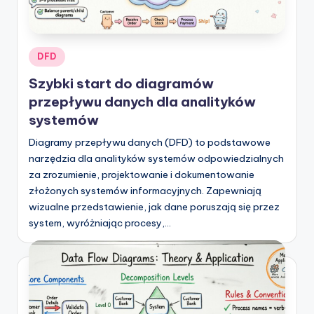
-
A
I
Posted
DFD
I
in
Szybki start do diagramów
n
przepływu danych dla analityków
si
systemów
g
Diagramy przepływu danych (DFD) to podstawowe
narzędzia dla analityków systemów odpowiedzialnych
h
za zrozumienie, projektowanie i dokumentowanie
t
złożonych systemów informacyjnych. Zapewniają
s
wizualne przedstawienie, jak dane poruszają się przez
system, wyróżniając procesy,…
&
S
o
f