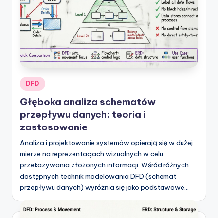
t
w
a
r
e
Posted
DFD
I
in
Głęboka analiza schematów
n
przepływu danych: teoria i
d
zastosowanie
u
Analiza i projektowanie systemów opierają się w dużej
s
mierze na reprezentacjach wizualnych w celu
t
przekazywania złożonych informacji. Wśród różnych
dostępnych technik modelowania DFD (schemat
r
przepływu danych) wyróżnia się jako podstawowe…
y
U