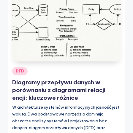
p
d
a
t
e
s
Posted
DFD
in
Diagramy przepływu danych w
porównaniu z diagramami relacji
encji: kluczowe różnice
W architekturze systemów informacyjnych jasność jest
walutą. Dwa podstawowe narzędzia dominują
obszarze analizy systemów i projektowania baz
danych: diagram przepływu danych (DFD) oraz