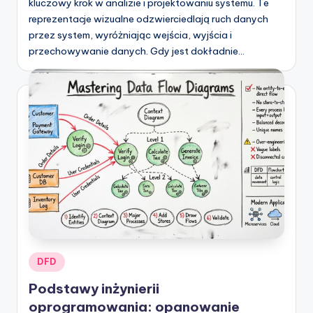
kluczowy krok w analizie i projektowaniu systemu. Te
reprezentacje wizualne odzwierciedlają ruch danych
przez system, wyróżniając wejścia, wyjścia i
przechowywanie danych. Gdy jest dokładnie…
Posted
DFD
in
Podstawy inżynierii
oprogramowania: opanowanie