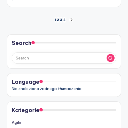
Stronicowanie
1
2
3
4
NEXT
PAGE
wpisów
Search
Language
Nie znaleziono żadnego tłumaczenia
Kategorie
Agile