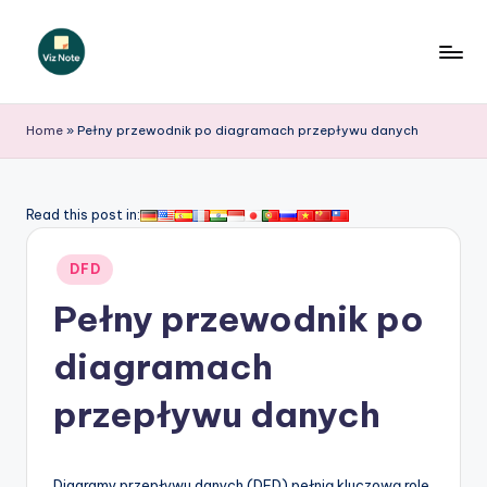
Skip
to
V
content
iz
Home
»
Pełny przewodnik po diagramach przepływu danych
N
o
Read this post in:
t
Posted
e
DFD
in
P
Pełny przewodnik po
o
diagramach
li
przepływu danych
s
h
Diagramy przepływu danych (DFD) pełnią kluczową rolę