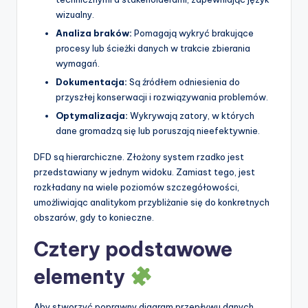
wizualny.
p
Analiza braków:
Pomagają wykryć brakujące
d
procesy lub ścieżki danych w trakcie zbierania
a
wymagań.
Dokumentacja:
Są źródłem odniesienia do
t
przyszłej konserwacji i rozwiązywania problemów.
e
Optymalizacja:
Wykrywają zatory, w których
s
dane gromadzą się lub poruszają nieefektywnie.
DFD są hierarchiczne. Złożony system rzadko jest
przedstawiany w jednym widoku. Zamiast tego, jest
rozkładany na wiele poziomów szczegółowości,
umożliwiając analitykom przybliżanie się do konkretnych
obszarów, gdy to konieczne.
Cztery podstawowe
elementy
Aby stworzyć poprawny diagram przepływu danych,