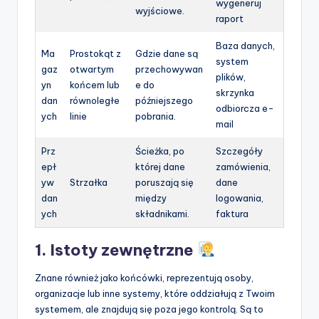
wygeneruj
wyjściowe.
raport
Baza danych,
Ma
Prostokąt z
Gdzie dane są
system
gaz
otwartym
przechowywan
plików,
yn
końcem lub
e do
skrzynka
dan
równoległe
późniejszego
odbiorcza e-
ych
linie
pobrania.
mail
Prz
Ścieżka, po
Szczegóły
epł
której dane
zamówienia,
yw
Strzałka
poruszają się
dane
dan
między
logowania,
ych
składnikami.
faktura
1. Istoty zewnętrzne
Znane również jako końcówki, reprezentują osoby,
organizacje lub inne systemy, które oddziałują z Twoim
systemem, ale znajdują się poza jego kontrolą. Są to