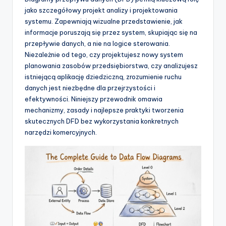
-
jako szczegółowy projekt analizy i projektowania
A
systemu. Zapewniają wizualne przedstawienie, jak
I
informacje poruszają się przez system, skupiając się na
przepływie danych, a nie na logice sterowania.
I
Niezależnie od tego, czy projektujesz nowy system
n
planowania zasobów przedsiębiorstwa, czy analizujesz
istniejącą aplikację dziedziczną, zrozumienie ruchu
si
danych jest niezbędne dla przejrzystości i
g
efektywności. Niniejszy przewodnik omawia
mechanizmy, zasady i najlepsze praktyki tworzenia
h
skutecznych DFD bez wykorzystania konkretnych
t
narzędzi komercyjnych.
s
&
S
o
f