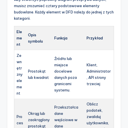
musisz zrozumieć cztery podstawowe elementy
budowlane. Każdy element w DFD należy do jednej z tych
kategorii.
Ele
Opis
me
Funkcja
Przykład
symbolu
nt
Ze
Źródło lub
wn
miejsce
Klient,
ętr
Prostokąt
docelowe
Administrator
zny
lub kwadrat
danych poza
, API strony
ele
granicami
trzeciej
me
systemu.
nt
Oblicz
Przekształca
podatek,
Okrąg lub
dane
Pro
zwaliduj
zaokrąglony
wejściowe w
ces
użytkownika,
prostokąt
dane