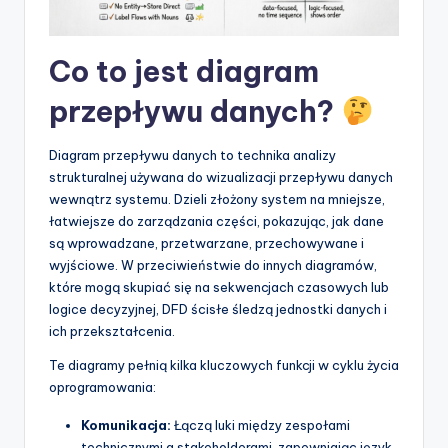
t
w
Co to jest diagram
a
przepływu danych?
r
e
Diagram przepływu danych to technika analizy
I
strukturalnej używana do wizualizacji przepływu danych
wewnątrz systemu. Dzieli złożony system na mniejsze,
n
łatwiejsze do zarządzania części, pokazując, jak dane
d
są wprowadzane, przetwarzane, przechowywane i
wyjściowe. W przeciwieństwie do innych diagramów,
u
które mogą skupiać się na sekwencjach czasowych lub
s
logice decyzyjnej, DFD ścisłe śledzą jednostki danych i
ich przekształcenia.
t
Te diagramy pełnią kilka kluczowych funkcji w cyklu życia
r
oprogramowania:
y
Komunikacja:
Łączą luki między zespołami
U
technicznymi a stakeholderami, zapewniając język