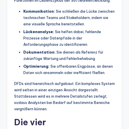
Funktionen im Lebenszyklus der Softwareentwicklung:
t
Kommunikation:
Sie schließen die Lücke zwischen
e
technischen Teams und Stakeholdern, indem sie
eine visuelle Sprache bereitstellen.
s
Lückenanalyse:
Sie helfen dabei, fehlende
Prozesse oder Datenpfade in der
Anforderungsphase zu identifizieren.
Dokumentation:
Sie dienen als Referenz für
zukünftige Wartung und Fehlerbehebung.
Optimierung:
Sie offenbaren Engpässe, an denen
Daten sich ansammeln oder ineffizient fließen.
DFDs sind hierarchisch aufgebaut. Ein komplexes System
wird selten in einer einzigen Ansicht dargestellt.
Stattdessen wird es in mehrere Detailstufen zerlegt,
sodass Analysten bei Bedarf auf bestimmte Bereiche
vergrößern können.
Die vier