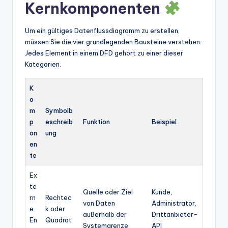
Kernkomponenten
Um ein gültiges Datenflussdiagramm zu erstellen,
müssen Sie die vier grundlegenden Bausteine verstehen.
Jedes Element in einem DFD gehört zu einer dieser
Kategorien.
K
o
m
Symbolb
p
eschreib
Funktion
Beispiel
on
ung
en
te
Ex
te
Quelle oder Ziel
Kunde,
rn
Rechtec
von Daten
Administrator,
e
k oder
außerhalb der
Drittanbieter-
En
Quadrat
Systemgrenze.
API