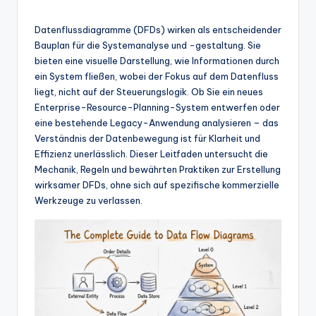
n
-
Datenflussdiagramme (DFDs) wirken als entscheidender
A
Bauplan für die Systemanalyse und -gestaltung. Sie
bieten eine visuelle Darstellung, wie Informationen durch
I
ein System fließen, wobei der Fokus auf dem Datenfluss
In
liegt, nicht auf der Steuerungslogik. Ob Sie ein neues
Enterprise-Resource-Planning-System entwerfen oder
si
eine bestehende Legacy-Anwendung analysieren – das
g
Verständnis der Datenbewegung ist für Klarheit und
Effizienz unerlässlich. Dieser Leitfaden untersucht die
h
Mechanik, Regeln und bewährten Praktiken zur Erstellung
t
wirksamer DFDs, ohne sich auf spezifische kommerzielle
Werkzeuge zu verlassen.
s
&
S
o
ft