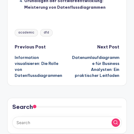
Grundlagen der Softwareentwicklung:
Meisterung von Datenflussdiagrammen
Tags:
academic
dfd
Post
Previous Post
Next Post
Information
Datenumlaufdiagramm
navigation
visualisieren: Die Rolle
e für Business
von
Analysten: Ein
Datenflussdiagrammen
praktischer Leitfaden
Search