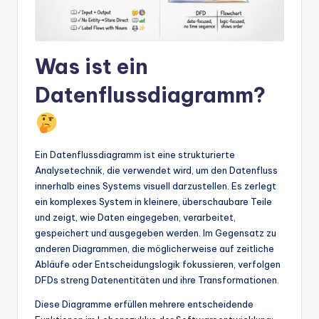
w
a
r
Was ist ein
e
Datenflussdiagramm?
In
d
u
Ein Datenflussdiagramm ist eine strukturierte
Analysetechnik, die verwendet wird, um den Datenfluss
s
innerhalb eines Systems visuell darzustellen. Es zerlegt
tr
ein komplexes System in kleinere, überschaubare Teile
und zeigt, wie Daten eingegeben, verarbeitet,
y
gespeichert und ausgegeben werden. Im Gegensatz zu
U
anderen Diagrammen, die möglicherweise auf zeitliche
Abläufe oder Entscheidungslogik fokussieren, verfolgen
p
DFDs streng Datenentitäten und ihre Transformationen.
d
Diese Diagramme erfüllen mehrere entscheidende
a