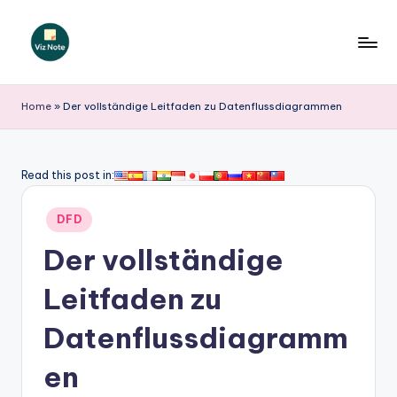
Skip
to
V
content
iz
Home
»
Der vollständige Leitfaden zu Datenflussdiagrammen
N
o
Read this post in:
t
Posted
e
DFD
in
G
Der vollständige
e
Leitfaden zu
r
Datenflussdiagramm
m
a
en