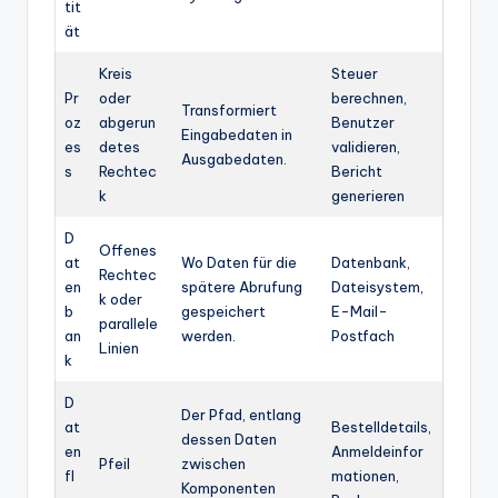
tit
ät
Kreis
Steuer
Pr
oder
berechnen,
Transformiert
oz
abgerun
Benutzer
Eingabedaten in
es
detes
validieren,
Ausgabedaten.
s
Rechtec
Bericht
k
generieren
D
Offenes
at
Wo Daten für die
Datenbank,
Rechtec
en
spätere Abrufung
Dateisystem,
k oder
b
gespeichert
E-Mail-
parallele
an
werden.
Postfach
Linien
k
D
Der Pfad, entlang
at
Bestelldetails,
dessen Daten
en
Anmeldeinfor
Pfeil
zwischen
fl
mationen,
Komponenten