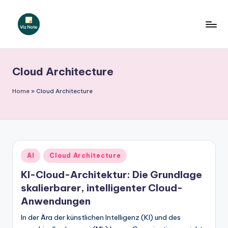
Skip
to
V
content
iz
Cloud Architecture
N
o
Home
»
Cloud Architecture
t
e
G
Posted
AI
Cloud Architecture
e
in
KI-Cloud-Architektur: Die Grundlage
r
skalierbarer, intelligenter Cloud-
m
Anwendungen
a
In der Ära der künstlichen Intelligenz (KI) und des