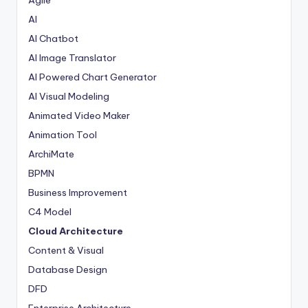
Agile
w
AI
a
AI Chatbot
r
AI Image Translator
e
AI Powered Chart Generator
AI Visual Modeling
In
Animated Video Maker
d
Animation Tool
u
ArchiMate
s
BPMN
tr
Business Improvement
y
C4 Model
Cloud Architecture
U
Content & Visual
p
Database Design
d
DFD
a