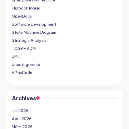
Enterprise Architecture
t
Flipbook Maker
e
OpenDocs
Software Development
s
State Machine Diagram
Strategic Analysis
TOGAF ADM
UML
Uncategorized
VPasCode
Archives
Juli 2026
April 2026
März 2026