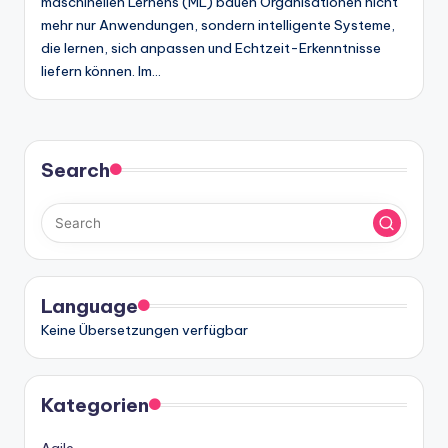
n
maschinellen Lernens (ML) bauen Organisationen nicht
mehr nur Anwendungen, sondern intelligente Systeme,
-
die lernen, sich anpassen und Echtzeit-Erkenntnisse
A
liefern können. Im…
I
In
si
Search
g
h
t
s
Language
&
Keine Übersetzungen verfügbar
S
o
Kategorien
ft