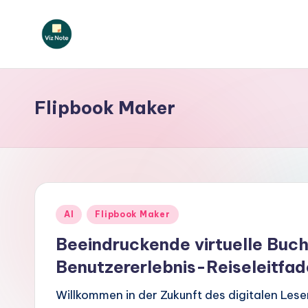
Skip
to
V
content
iz
Flipbook Maker
N
o
t
e
Posted
AI
Flipbook Maker
G
in
Beeindruckende virtuelle Buc
e
Benutzererlebnis-Reiseleitfad
r
Willkommen in der Zukunft des digitalen Le