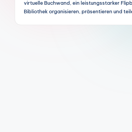
virtuelle Buchwand, ein leistungsstarker Flipb
m
Bibliothek organisieren, präsentieren und teil
a
n
-
A
I
In
si
g
h
t