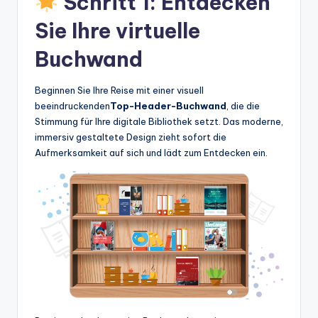
Schritt 1: Entdecken
w
Sie Ihre virtuelle
a
Buchwand
r
e
Beginnen Sie Ihre Reise mit einer visuell
In
beeindruckenden
Top-Header-Buchwand
, die die
Stimmung für Ihre digitale Bibliothek setzt. Das moderne,
d
immersiv gestaltete Design zieht sofort die
u
Aufmerksamkeit auf sich und lädt zum Entdecken ein.
s
tr
y
U
p
d
a