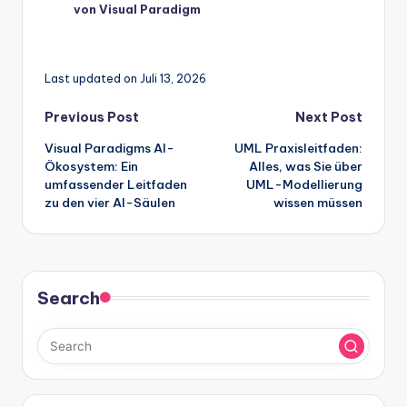
von Visual Paradigm
Last updated on Juli 13, 2026
Post
Previous Post
Next Post
Visual Paradigms AI-
UML Praxisleitfaden:
navigation
Ökosystem: Ein
Alles, was Sie über
umfassender Leitfaden
UML-Modellierung
zu den vier AI-Säulen
wissen müssen
Search