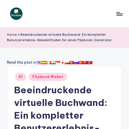
Skip
to
V
content
iz
Home
»
Beeindruckende virtuelle Buchwand: Ein kompletter
Benutzererlebnis-Reiseleitfaden für einen Flipbook-Generator
N
o
t
Read this post in:
e
Posted
AI
Flipbook Maker
G
in
Beeindruckende
e
r
virtuelle Buchwand:
m
Ein kompletter
a
Benutzererlebnis-