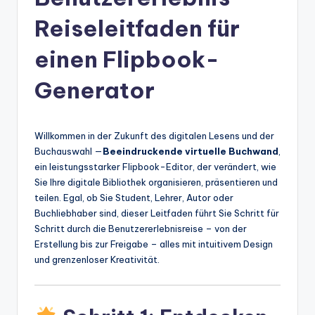
n
-
Reiseleitfaden für
A
einen Flipbook-
I
Generator
In
si
g
Willkommen in der Zukunft des digitalen Lesens und der
Buchauswahl —
Beeindruckende virtuelle Buchwand
,
h
ein leistungsstarker Flipbook-Editor, der verändert, wie
t
Sie Ihre digitale Bibliothek organisieren, präsentieren und
teilen. Egal, ob Sie Student, Lehrer, Autor oder
s
Buchliebhaber sind, dieser Leitfaden führt Sie Schritt für
&
Schritt durch die Benutzererlebnisreise – von der
Erstellung bis zur Freigabe – alles mit intuitivem Design
S
und grenzenloser Kreativität.
o
ft