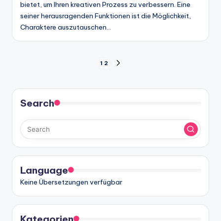
bietet, um Ihren kreativen Prozess zu verbessern. Eine
seiner herausragenden Funktionen ist die Möglichkeit,
Charaktere auszutauschen…
Seitennummerierung
1
2
NEXT
PAGE
der
Beiträge
Search
Language
Keine Übersetzungen verfügbar
Kategorien