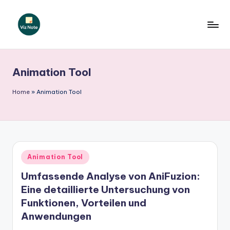
Skip
to
V
content
iz
Animation Tool
N
o
Home
»
Animation Tool
t
e
G
Posted
Animation Tool
e
in
Umfassende Analyse von AniFuzion:
r
Eine detaillierte Untersuchung von
m
Funktionen, Vorteilen und
a
Anwendungen