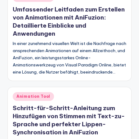
w
in
Umfassender Leitfaden zum Erstellen
a
von Animationen mit AniFuzion:
r
Detaillierte Einblicke und
Anwendungen
e
In einer zunehmend visuellen Welt ist die Nachfrage nach
In
ansprechenden Animationen auf einem Allzeithoch, und
d
AniFuzion, ein leistungsstarkes Online-
u
Animationswerkzeug von Visual Paradigm Online, bietet
eine Lösung, die Nutzer befähigt, beeindruckende…
s
tr
y
Posted
Animation Tool
in
U
Schritt-für-Schritt-Anleitung zum
Hinzufügen von Stimmen mit Text-zu-
p
Sprache und perfekter Lippen-
d
Synchronisation in AniFuzion
a