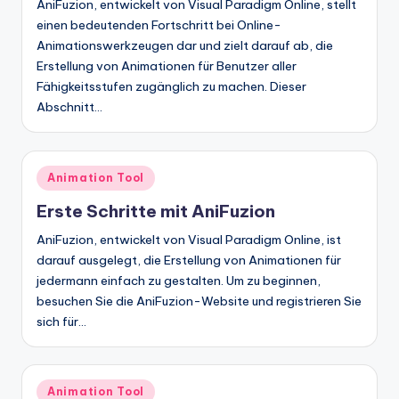
n
AniFuzion, entwickelt von Visual Paradigm Online, stellt
-
einen bedeutenden Fortschritt bei Online-
Animationswerkzeugen dar und zielt darauf ab, die
A
Erstellung von Animationen für Benutzer aller
I
Fähigkeitsstufen zugänglich zu machen. Dieser
Abschnitt…
In
si
g
Posted
Animation Tool
in
h
Erste Schritte mit AniFuzion
t
AniFuzion, entwickelt von Visual Paradigm Online, ist
darauf ausgelegt, die Erstellung von Animationen für
s
jedermann einfach zu gestalten. Um zu beginnen,
&
besuchen Sie die AniFuzion-Website und registrieren Sie
S
sich für…
o
ft
Posted
Animation Tool