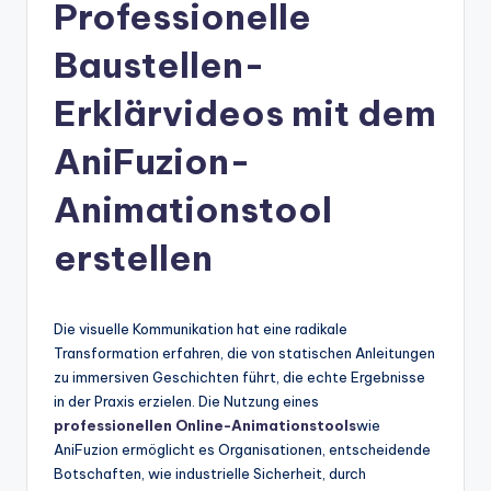
n
Professionelle
-
Baustellen-
A
Erklärvideos mit dem
I
In
AniFuzion-
si
Animationstool
g
erstellen
h
t
s
Die visuelle Kommunikation hat eine radikale
Transformation erfahren, die von statischen Anleitungen
&
zu immersiven Geschichten führt, die echte Ergebnisse
S
in der Praxis erzielen. Die Nutzung eines
professionellen Online-Animationstools
wie
o
AniFuzion ermöglicht es Organisationen, entscheidende
ft
Botschaften, wie industrielle Sicherheit, durch