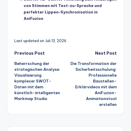
von Stimmen mit Text-zu-Sprache und
perfekter Lippen-Synchronisation in
AniFuzion
Last updated on Juli 13, 2026
Post
Previous Post
Next Post
Beherrschung der
Die Transformation der
navigation
strategischen Analyse:
Sicherheitsschulung:
Visualisierung
Professionelle
komplexer SWOT-
Baustellen-
Daten mit dem
Erklärvideos mit dem
künstlich-intelligenten
AniFuzion-
Markmap Studio
Animationstool
erstellen