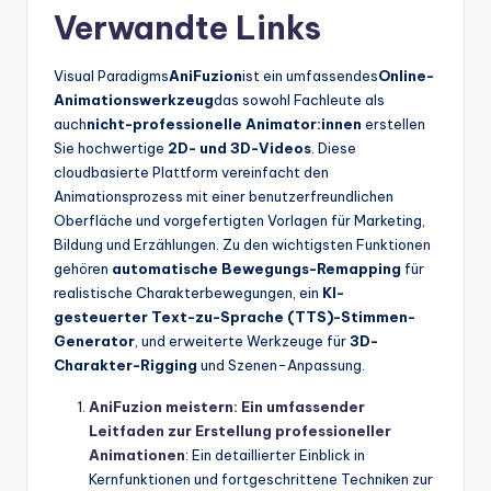
Verwandte Links
Visual Paradigms
AniFuzion
ist ein umfassendes
Online-
Animationswerkzeug
das sowohl Fachleute als
auch
nicht-professionelle Animator:innen
erstellen
Sie hochwertige
2D- und 3D-Videos
. Diese
cloudbasierte Plattform vereinfacht den
Animationsprozess mit einer benutzerfreundlichen
Oberfläche und vorgefertigten Vorlagen für Marketing,
Bildung und Erzählungen. Zu den wichtigsten Funktionen
gehören
automatische Bewegungs-Remapping
für
realistische Charakterbewegungen, ein
KI-
gesteuerter Text-zu-Sprache (TTS)-Stimmen-
Generator
, und erweiterte Werkzeuge für
3D-
Charakter-Rigging
und Szenen-Anpassung.
AniFuzion meistern: Ein umfassender
Leitfaden zur Erstellung professioneller
Animationen
: Ein detaillierter Einblick in
Kernfunktionen und fortgeschrittene Techniken zur