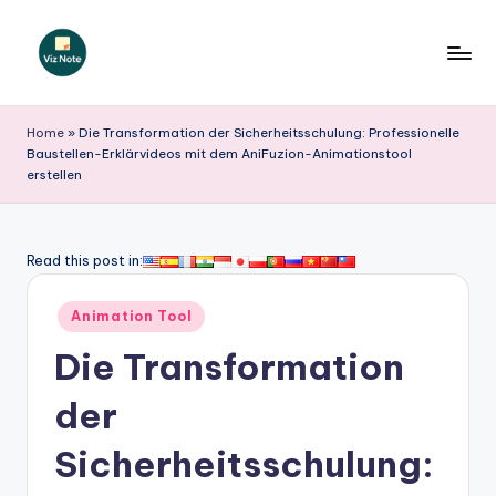
Skip
to
V
content
iz
Home
»
Die Transformation der Sicherheitsschulung: Professionelle
Baustellen-Erklärvideos mit dem AniFuzion-Animationstool
N
erstellen
o
t
Read this post in:
e
G
Posted
Animation Tool
in
e
Die Transformation
r
der
m
Sicherheitsschulung:
a