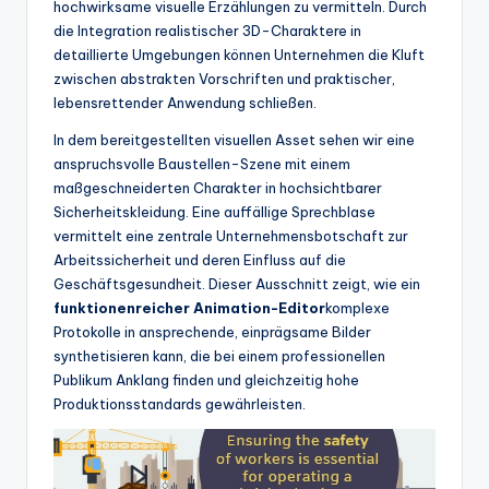
hochwirksame visuelle Erzählungen zu vermitteln. Durch
w
die Integration realistischer 3D-Charaktere in
a
detaillierte Umgebungen können Unternehmen die Kluft
zwischen abstrakten Vorschriften und praktischer,
r
lebensrettender Anwendung schließen.
e
In dem bereitgestellten visuellen Asset sehen wir eine
In
anspruchsvolle Baustellen-Szene mit einem
maßgeschneiderten Charakter in hochsichtbarer
d
Sicherheitskleidung. Eine auffällige Sprechblase
u
vermittelt eine zentrale Unternehmensbotschaft zur
Arbeitssicherheit und deren Einfluss auf die
s
Geschäftsgesundheit. Dieser Ausschnitt zeigt, wie ein
tr
funktionenreicher Animation-Editor
komplexe
Protokolle in ansprechende, einprägsame Bilder
y
synthetisieren kann, die bei einem professionellen
U
Publikum Anklang finden und gleichzeitig hohe
Produktionsstandards gewährleisten.
p
d
a