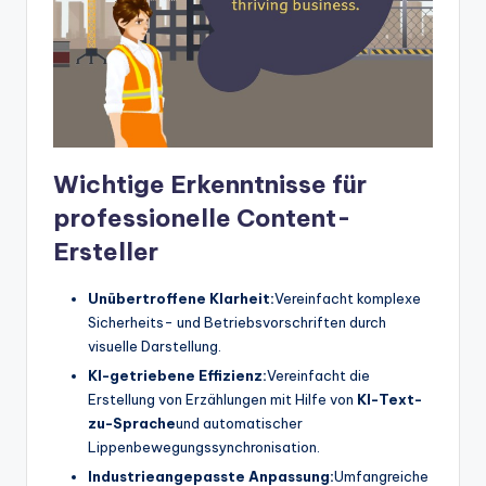
t
e
s
Wichtige Erkenntnisse für
professionelle Content-
Ersteller
Unübertroffene Klarheit:
Vereinfacht komplexe
Sicherheits- und Betriebsvorschriften durch
visuelle Darstellung.
KI-getriebene Effizienz:
Vereinfacht die
Erstellung von Erzählungen mit Hilfe von
KI-Text-
zu-Sprache
und automatischer
Lippenbewegungssynchronisation.
Industrieangepasste Anpassung:
Umfangreiche