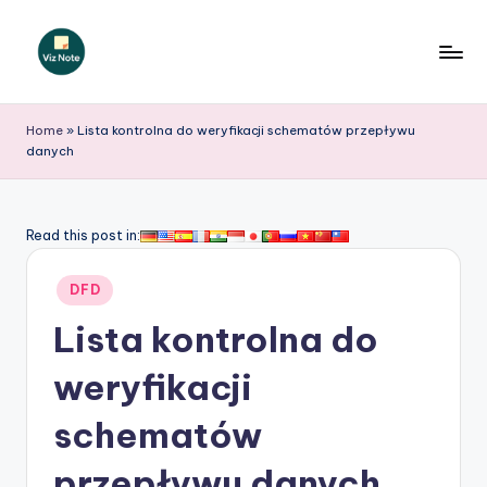
Skip
to
V
content
iz
Home
»
Lista kontrolna do weryfikacji schematów przepływu
danych
N
o
t
Read this post in:
e
Posted
DFD
P
in
Lista kontrolna do
o
li
weryfikacji
s
schematów
h
przepływu danych