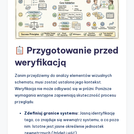
t
w
a
r
e
Przygotowanie przed
I
weryfikacją
n
d
Zanim przejdziemy do analizy elementów wizualnych
u
schematu, musi zostać ustalona jego kontekst.
Weryfikacja nie może odbywać się w próżni. Poniższe
s
wymagania wstępne zapewniają skuteczność procesu
t
przeglądu.
r
Zdefiniuj granice systemu:
Jasną identyfikację
tego, co znajduje się wewnątrz systemu, a co poza
y
nim. Istotne jest jasne określenie jednostek
U
zewnętrznych (źródeł i ujść).