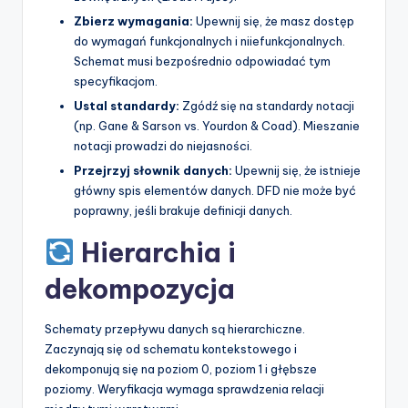
p
Zbierz wymagania:
Upewnij się, że masz dostęp
do wymagań funkcjonalnych i niiefunkcjonalnych.
d
Schemat musi bezpośrednio odpowiadać tym
a
specyfikacjom.
Ustal standardy:
Zgódź się na standardy notacji
t
(np. Gane & Sarson vs. Yourdon & Coad). Mieszanie
e
notacji prowadzi do niejasności.
s
Przejrzyj słownik danych:
Upewnij się, że istnieje
główny spis elementów danych. DFD nie może być
poprawny, jeśli brakuje definicji danych.
Hierarchia i
dekompozycja
Schematy przepływu danych są hierarchiczne.
Zaczynają się od schematu kontekstowego i
dekomponują się na poziom 0, poziom 1 i głębsze
poziomy. Weryfikacja wymaga sprawdzenia relacji