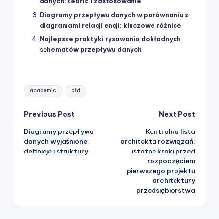
danych: teoria i zastosowanie
Diagramy przepływu danych w porównaniu z
diagramami relacji encji: kluczowe różnice
Najlepsze praktyki rysowania dokładnych
schematów przepływu danych
Tags:
academic
dfd
Post
Previous Post
Next Post
Diagramy przepływu
Kontrolna lista
navigation
danych wyjaśnione:
architekta rozwiązań:
definicje i struktury
istotne kroki przed
rozpoczęciem
pierwszego projektu
architektury
przedsiębiorstwa