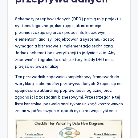
-
A
I
Schematy przepływu danych (DFD) pełnią rolę projektu
systemu logicznego, ilustrując, jak informacje
I
przemieszczają się przez proces. Są kluczowymi
n
elementami analizy i projektowania systemu, łącząc
wymagania biznesowe z implementacją techniczną.
si
Jednak schemat bez weryfikacji to jedynie szkic. Aby
g
zapewnić integralność architektury, każdy DFD musi
przejść surową analizę.
h
Ten przewodnik zapewnia kompleksowy framework do
t
weryfikacji schematów przepływu danych. Skupia się na
s
spójności strukturalnej, poprawności logicznej oraz
zgodności z zasadami biznesowymi. Przestrzeganie tej
&
listy kontrolnej pozwala analitykom uniknąć kosztownych
S
zmian w późniejszych etapach cyklu rozwoju systemu.
o
f