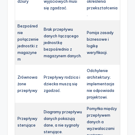
dziury
wyjściowych musi
określenia
się zgadzać.
przekształcenia
.
Bezpośred
Brak przepływu
nie
Pomija zasady
danych łączącego
połączenie
biznesowe i
jednostkę
jednostki z
logikę
bezpośrednio z
magazyne
weryfikacji.
magazynem danych.
m
Odchylenie
Zrównowa
Przepływy rodzica i
architektury;
żone
dziecka muszą się
implementacja
przepływy
zgadzać.
nie odpowiada
projektowi.
Pomyłka między
Diagramy przepływu
przepływem
Przepływy
danych pokazują
danych a
sterujące
dane, a nie sygnały
wyzwalaczami
sterujące.