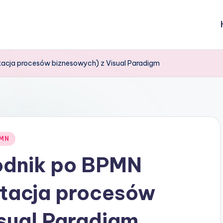
acja procesów biznesowych) z Visual Paradigm
MN
odnik po BPMN
otacja procesów
sual Paradigm