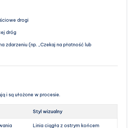
ściowe drogi
cej dróg
na zdarzeniu (np. „Czekaj na płatność lub
ją i są ułożone w procesie.
Styl wizualny
wania
Linia ciągła z ostrym końcem