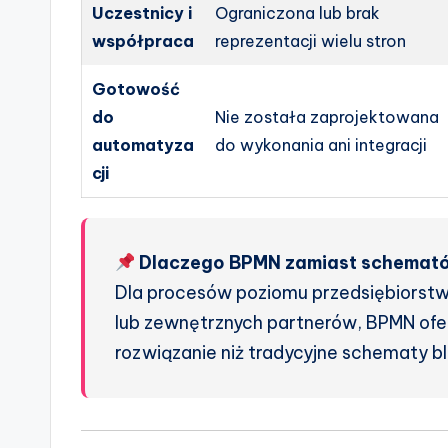
Uczestnicy i
Ograniczona lub brak
e
współpraca
reprezentacji wielu stron
s
Gotowość
do
Nie została zaprojektowana
automatyza
do wykonania ani integracji
cji
Dlaczego BPMN zamiast schemat
Dla procesów poziomu przedsiębiorst
lub zewnętrznych partnerów, BPMN oferu
rozwiązanie niż tradycyjne schematy b