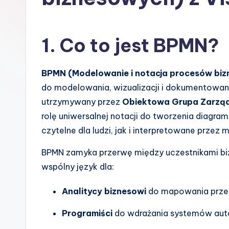
s
h
1. Co to jest BPMN?
-
A
BPMN (Modelowanie i notacja procesów bi
do modelowania, wizualizacji i dokumentowa
I
utrzymywany przez
Obiektowa Grupa Zarzą
I
rolę uniwersalnej notacji do tworzenia diagr
czytelne dla ludzi, jak i interpretowane przez 
n
BPMN zamyka przerwę między uczestnikami bi
si
wspólny język dla:
g
Analitycy biznesowi
do mapowania prze
h
Programiści
do wdrażania systemów aut
t