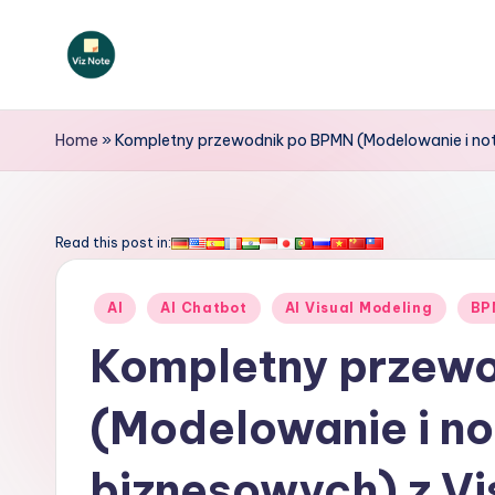
Skip
to
V
content
iz
Home
»
Kompletny przewodnik po BPMN (Modelowanie i not
N
o
Read this post in:
t
Posted
AI
AI Chatbot
AI Visual Modeling
BP
e
in
Kompletny przew
P
(Modelowanie i n
o
li
biznesowych) z Vi