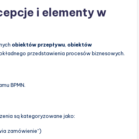
epcje i elementy w
anych
obiektów przepływu
,
obiektów
okładnego przedstawienia procesów biznesowych.
ramu BPMN.
rzenia są kategoryzowane jako:
wia zamówienie”)