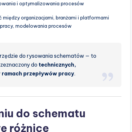
owania i optymalizowania procesów
 między organizacjami, branżami i platformami
ółpracy, modelowania procesów
narzędzie do rysowania schematów — to
rzeznaczony do
technicznych,
w ramach przepływów pracy
.
niu do schematu
e różnice