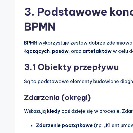
3. Podstawowe konc
BPMN
BPMN wykorzystuje zestaw dobrze zdefiniow
łączących
,
pasów
, oraz
artefaktów
w celu d
3.1 Obiekty przepływu
Są to podstawowe elementy budowlane diag
Zdarzenia (okręgi)
Wskazują
kiedy
coś dzieje się w procesie. Zda
Zdarzenie początkowe
(np. „Klient uma