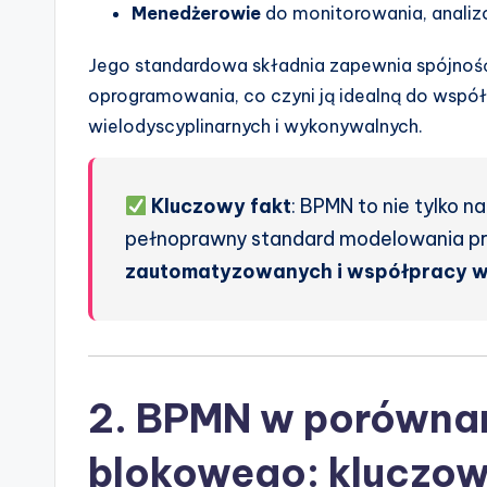
Menedżerowie
do monitorowania, analiz
s
Jego standardowa składnia zapewnia spójność
&
oprogramowania, co czyni ją idealną do wsp
S
wielodyscyplinarnych i wykonywalnych.
o
Kluczowy fakt
: BPMN to nie tylko 
ft
pełnoprawny standard modelowania p
w
zautomatyzowanych i współpracy 
a
r
e
2. BPMN w porówna
I
blokowego: kluczow