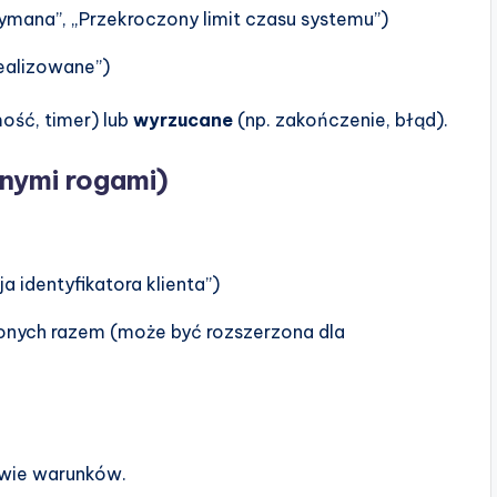
ymana”, „Przekroczony limit czasu systemu”)
ealizowane”)
ość, timer) lub
wyrzucane
(np. zakończenie, błąd).
onymi rogami)
a identyfikatora klienta”)
onych razem (może być rozszerzona dla
wie warunków.