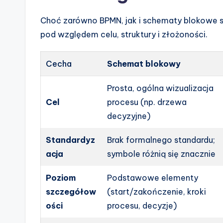
n
Choć zarówno BPMN, jak i schematy blokowe sł
d
pod względem celu, struktury i złożoności.
u
s
Cecha
Schemat blokowy
tr
Prosta, ogólna wizualizacja
Cel
procesu (np. drzewa
y
decyzyjne)
U
Standardyz
Brak formalnego standardu;
p
acja
symbole różnią się znacznie
d
Poziom
Podstawowe elementy
a
szczegółow
(start/zakończenie, kroki
ości
procesu, decyzje)
t