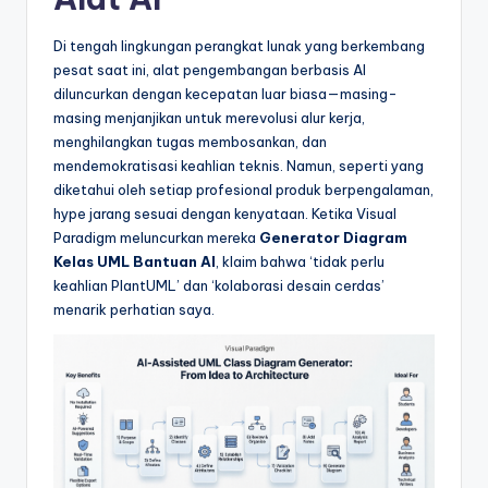
&
S
Di tengah lingkungan perangkat lunak yang berkembang
pesat saat ini, alat pengembangan berbasis AI
o
diluncurkan dengan kecepatan luar biasa—masing-
f
masing menjanjikan untuk merevolusi alur kerja,
menghilangkan tugas membosankan, dan
t
mendemokratisasi keahlian teknis. Namun, seperti yang
w
diketahui oleh setiap profesional produk berpengalaman,
hype jarang sesuai dengan kenyataan. Ketika Visual
a
Paradigm meluncurkan mereka
Generator Diagram
r
Kelas UML Bantuan AI
, klaim bahwa ‘tidak perlu
keahlian PlantUML’ dan ‘kolaborasi desain cerdas’
e
menarik perhatian saya.
I
n
d
u
s