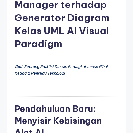
e
Manager terhadap
si
Generator Diagram
a
Kelas UML AI Visual
n
-
Paradigm
A
I
Oleh Seorang Praktisi Desain Perangkat Lunak Pihak
I
Ketiga & Peninjau Teknologi
n
si
g
Pendahuluan Baru:
h
t
Menyisir Kebisingan
s
Alat AI