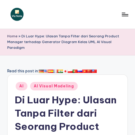
Skip
to
V
content
iz
Home
»
Di Luar Hype: Ulasan Tanpa Filter dari Seorang Product
Manager terhadap Generator Diagram Kelas UML AI Visual
N
Paradigm
o
t
Read this post in:
e
I
Posted
AI
AI Visual Modeling
in
n
Di Luar Hype: Ulasan
d
Tanpa Filter dari
o
Seorang Product
n