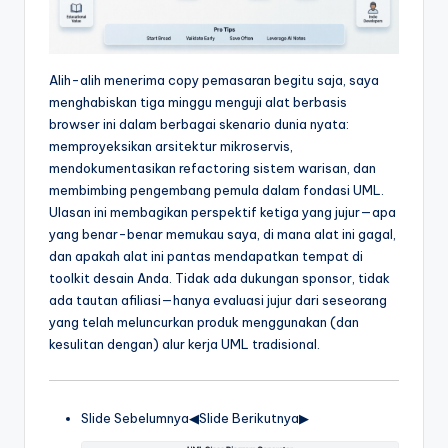
t
r
Alih-alih menerima copy pemasaran begitu saja, saya
y
menghabiskan tiga minggu menguji alat berbasis
U
browser ini dalam berbagai skenario dunia nyata:
memproyeksikan arsitektur mikroservis,
p
mendokumentasikan refactoring sistem warisan, dan
d
membimbing pengembang pemula dalam fondasi UML.
Ulasan ini membagikan perspektif ketiga yang jujur—apa
a
yang benar-benar memukau saya, di mana alat ini gagal,
t
dan apakah alat ini pantas mendapatkan tempat di
toolkit desain Anda. Tidak ada dukungan sponsor, tidak
e
ada tautan afiliasi—hanya evaluasi jujur dari seseorang
s
yang telah meluncurkan produk menggunakan (dan
kesulitan dengan) alur kerja UML tradisional.
Slide Sebelumnya◀︎Slide Berikutnya▶︎