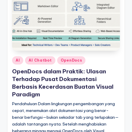
t
r
y
U
p
d
Posted
AI
AI Chatbot
OpenDocs
a
in
OpenDocs dalam Praktik: Ulasan
t
Terhadap Pusat Dokumentasi
e
Berbasis Kecerdasan Buatan Visual
Paradigm
s
Pendahuluan Dalam lingkungan pengembangan yang
cepat, menemukan alat dokumentasi yang benar-
benar berfungsi—bukan sekadar tab yang terlupakan—
adalah tantangan nyata. Setelah menghabiskan
beberapa minggu menguji OpenDocs oleh Visual