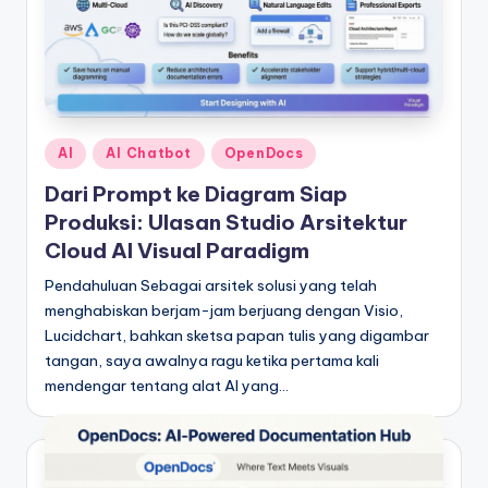
&
S
o
f
Posted
t
AI
AI Chatbot
OpenDocs
in
w
Dari Prompt ke Diagram Siap
Produksi: Ulasan Studio Arsitektur
a
Cloud AI Visual Paradigm
r
Pendahuluan Sebagai arsitek solusi yang telah
e
menghabiskan berjam-jam berjuang dengan Visio,
I
Lucidchart, bahkan sketsa papan tulis yang digambar
tangan, saya awalnya ragu ketika pertama kali
n
mendengar tentang alat AI yang…
d
u
s