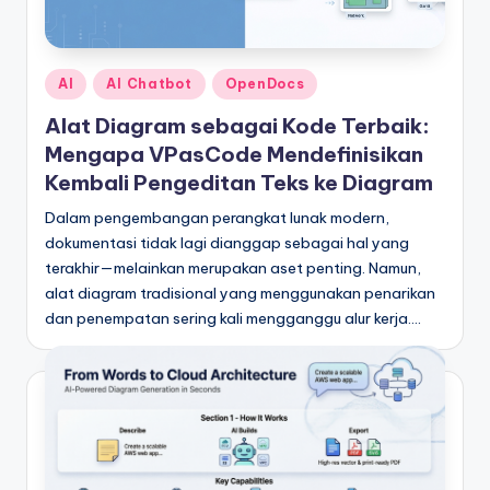
e
si
a
Posted
AI
AI Chatbot
OpenDocs
n
in
Alat Diagram sebagai Kode Terbaik:
-
Mengapa VPasCode Mendefinisikan
A
Kembali Pengeditan Teks ke Diagram
I
Dalam pengembangan perangkat lunak modern,
dokumentasi tidak lagi dianggap sebagai hal yang
I
terakhir—melainkan merupakan aset penting. Namun,
n
alat diagram tradisional yang menggunakan penarikan
dan penempatan sering kali mengganggu alur kerja.…
si
g
h
t
s