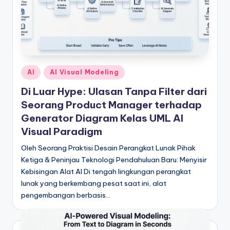
&
S
o
f
Posted
t
AI
AI Visual Modeling
in
w
Di Luar Hype: Ulasan Tanpa Filter dari
Seorang Product Manager terhadap
a
Generator Diagram Kelas UML AI
r
Visual Paradigm
e
Oleh Seorang Praktisi Desain Perangkat Lunak Pihak
I
Ketiga & Peninjau Teknologi Pendahuluan Baru: Menyisir
Kebisingan Alat AI Di tengah lingkungan perangkat
n
lunak yang berkembang pesat saat ini, alat
d
pengembangan berbasis…
u
s