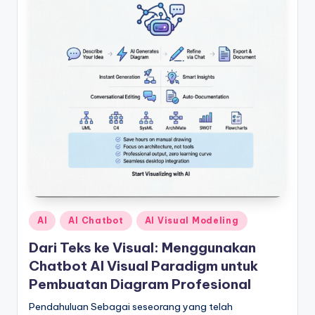
t
r
y
U
p
d
a
t
e
Posted
AI
AI Chatbot
AI Visual Modeling
s
in
Dari Teks ke Visual: Menggunakan
Chatbot AI Visual Paradigm untuk
Pembuatan Diagram Profesional
Pendahuluan Sebagai seseorang yang telah