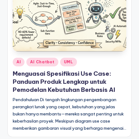
Posted
AI
AI Chatbot
UML
in
Menguasai Spesifikasi Use Case:
Panduan Produk Lengkap untuk
Pemodelan Kebutuhan Berbasis AI
Pendahuluan Di tengah lingkungan pengembangan
perangkat lunak yang cepat, kebutuhan yang jelas
bukan hanya membantu—mereka sangat penting untuk
keberhasilan proyek. Meskipun diagram use case
memberikan gambaran visual yang berharga mengenai…