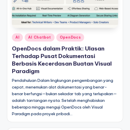
Posted
AI
AI Chatbot
OpenDocs
in
OpenDocs dalam Praktik: Ulasan
Terhadap Pusat Dokumentasi
Berbasis Kecerdasan Buatan Visual
Paradigm
Pendahuluan Dalam lingkungan pengembangan yang
cepat, menemukan alat dokumentasi yang benar-
benar berfungsi—bukan sekadar tab yang terlupakan—
adalah tantangan nyata. Setelah menghabiskan
beberapa minggu menguji OpenDocs oleh Visual
Paradigm pada proyek pribadi…