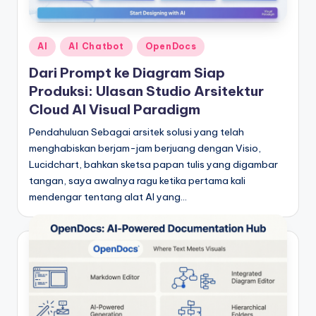
Posted
AI
AI Chatbot
OpenDocs
in
Dari Prompt ke Diagram Siap
Produksi: Ulasan Studio Arsitektur
Cloud AI Visual Paradigm
Pendahuluan Sebagai arsitek solusi yang telah
menghabiskan berjam-jam berjuang dengan Visio,
Lucidchart, bahkan sketsa papan tulis yang digambar
tangan, saya awalnya ragu ketika pertama kali
mendengar tentang alat AI yang…