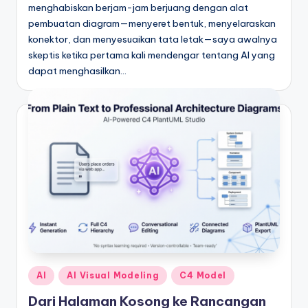
menghabiskan berjam-jam berjuang dengan alat
pembuatan diagram—menyeret bentuk, menyelaraskan
konektor, dan menyesuaikan tata letak—saya awalnya
skeptis ketika pertama kali mendengar tentang AI yang
dapat menghasilkan…
Posted
AI
AI Visual Modeling
C4 Model
in
Dari Halaman Kosong ke Rancangan