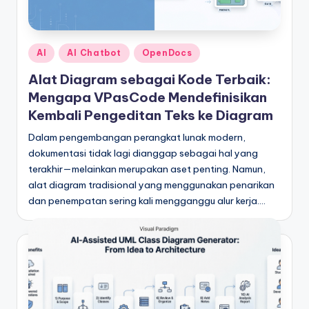
e
si
a
Posted
AI
AI Chatbot
OpenDocs
n
in
Alat Diagram sebagai Kode Terbaik:
-
Mengapa VPasCode Mendefinisikan
A
Kembali Pengeditan Teks ke Diagram
I
Dalam pengembangan perangkat lunak modern,
dokumentasi tidak lagi dianggap sebagai hal yang
I
terakhir—melainkan merupakan aset penting. Namun,
n
alat diagram tradisional yang menggunakan penarikan
dan penempatan sering kali mengganggu alur kerja.…
si
g
h
t
s