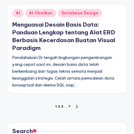
Posted
AI
AI Chatbot
Database Design
in
Menguasai Desain Basis Data:
Panduan Lengkap tentang Alat ERD
Berbasis Kecerdasan Buatan Visual
Paradigm
Pendahuluan Di tengah lingkungan pengembangan
yang cepat saat ini, desain basis data telah
berkembang dari tugas teknis semata menjadi
keunggulan strategis. Celah antara pemodelan data
konseptual dan skema SQL siap…
Paginasi
1
2
3
…
7
NEXT
PAGE
pos
Search