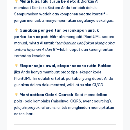
Mulai luas, lalu turun ke detail
: Biarkan AI
membuat Konteks Sistem Anda terlebih dahulu.
Sempurnakan wadah dan komponen secara iteratif—
jangan mencoba menyempurnakan segalanya sekaligus.
Gunakan pengeditan percakapan untuk
perbaikan cepat
: Alih-alih mengedit PlantUML secara
manual, minta AI untuk
“tambahkan kebijakan ulang coba
antara layanan A dan B”
—lebih cepat dan kurang rentan
terhadap kesalahan.
Ekspor sejak awal, ekspor secara rutin
: Bahkan
jika Anda hanya membuat prototipe, ekspor kode
PlantUML. Ini adalah artefak portabel yang dapat Anda
gunakan dalam dokumentasi, wiki, atau alur CI/CD.
Manfaatkan Galeri Contoh
: Saat memodelkan
pola-pola kompleks (misalnya, CQRS, event sourcing),
jelajahi proyek referensi untuk menghindari menciptakan
notasi baru.