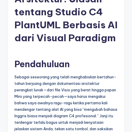
e
si
tentang Studio C4
a
PlantUML Berbasis AI
n
dari Visual Paradigm
-
A
I
Pendahuluan
I
n
Sebagai seseorang yang telah menghabiskan bertahun-
tahun berjuang dengan dokumentasi arsitektur
si
perangkat lunak—dari file Visio yang berat hingga papan
g
Miro yang terpecah-pecah—saya harus mengakui
bahwa saya awalnya ragu-ragu ketika pertama kali
h
mendengar tentang alat AI yang bisa “mengubah bahasa
t
Inggris biasa menjadi diagram C4 profesional.” Janji itu
terdengar terlalu bagus untuk menjadi kenyataan:
s
jelaskan sistem Anda, tekan satu tombol, dan saksikan