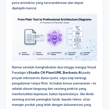
&
peta arsitektur yang terstandarisasi dan dapat
dijelajahi muncul.
S
o
f
t
w
a
r
e
Namun setelah menghabiskan dua minggu menguji Visual
Paradigm’s
Studio C4 PlantUML Berbasis AI
pada
I
proyek mikroservis dunia nyata, saya siap berbagi
n
pengalaman tanpa filter. Ini bukan brosur pemasaran—ini
adalah ulasan langsung dari seorang praktisi yang
d
membutuhkan kejelasan, bukan hiperbolanya. Jika Anda
u
seorang arsitek perangkat lunak, kepala teknis, atau
manajer produk yang lelah dengan dokumentasi yang
s