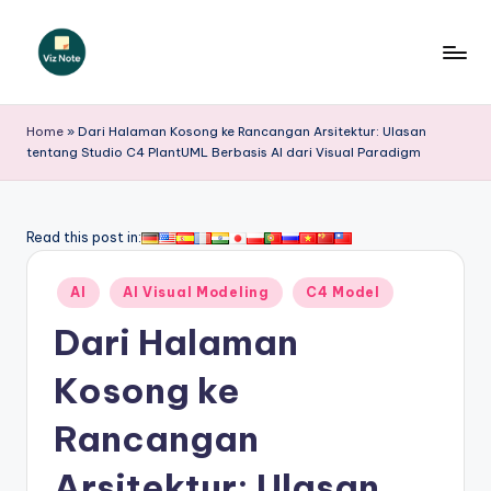
Skip
to
V
content
iz
Home
»
Dari Halaman Kosong ke Rancangan Arsitektur: Ulasan
tentang Studio C4 PlantUML Berbasis AI dari Visual Paradigm
N
o
t
Read this post in:
e
Posted
AI
AI Visual Modeling
C4 Model
I
in
Dari Halaman
n
d
Kosong ke
o
Rancangan
n
Arsitektur: Ulasan