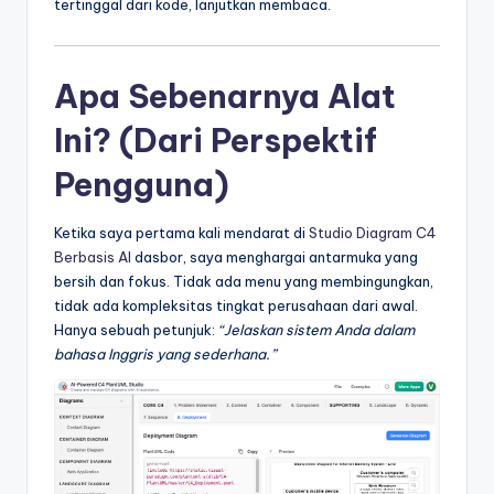
tertinggal dari kode, lanjutkan membaca.
t
r
Apa Sebenarnya Alat
y
Ini? (Dari Perspektif
U
p
Pengguna)
d
Ketika saya pertama kali mendarat di
Studio Diagram C4
a
Berbasis AI
dasbor, saya menghargai antarmuka yang
t
bersih dan fokus. Tidak ada menu yang membingungkan,
tidak ada kompleksitas tingkat perusahaan dari awal.
e
Hanya sebuah petunjuk:
“Jelaskan sistem Anda dalam
s
bahasa Inggris yang sederhana.”