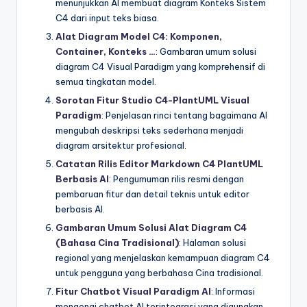
menunjukkan AI membuat diagram Konteks Sistem
C4 dari input teks biasa.
Alat Diagram Model C4: Komponen,
Container, Konteks …
: Gambaran umum solusi
diagram C4 Visual Paradigm yang komprehensif di
semua tingkatan model.
Sorotan Fitur Studio C4-PlantUML Visual
Paradigm
: Penjelasan rinci tentang bagaimana AI
mengubah deskripsi teks sederhana menjadi
diagram arsitektur profesional.
Catatan Rilis Editor Markdown C4 PlantUML
Berbasis AI
: Pengumuman rilis resmi dengan
pembaruan fitur dan detail teknis untuk editor
berbasis AI.
Gambaran Umum Solusi Alat Diagram C4
(Bahasa Cina Tradisional)
: Halaman solusi
regional yang menjelaskan kemampuan diagram C4
untuk pengguna yang berbahasa Cina tradisional.
Fitur Chatbot Visual Paradigm AI
: Informasi
mengenai chatbot AI terintegrasi yang digunakan