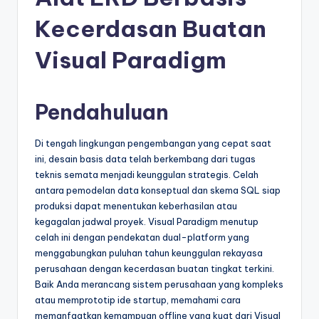
e
si
Kecerdasan Buatan
a
Visual Paradigm
n
-
Pendahuluan
A
I
Di tengah lingkungan pengembangan yang cepat saat
ini, desain basis data telah berkembang dari tugas
I
teknis semata menjadi keunggulan strategis. Celah
n
antara pemodelan data konseptual dan skema SQL siap
produksi dapat menentukan keberhasilan atau
si
kegagalan jadwal proyek. Visual Paradigm menutup
g
celah ini dengan pendekatan dual-platform yang
menggabungkan puluhan tahun keunggulan rekayasa
h
perusahaan dengan kecerdasan buatan tingkat terkini.
t
Baik Anda merancang sistem perusahaan yang kompleks
atau memprototip ide startup, memahami cara
s
memanfaatkan kemampuan offline yang kuat dari Visual