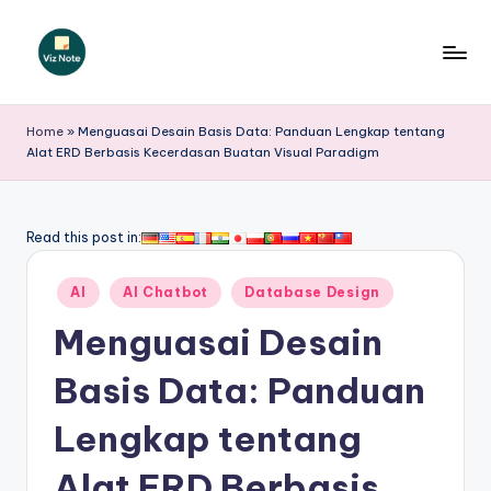
Skip
to
V
content
iz
Home
»
Menguasai Desain Basis Data: Panduan Lengkap tentang
Alat ERD Berbasis Kecerdasan Buatan Visual Paradigm
N
o
t
Read this post in:
e
Posted
AI
AI Chatbot
Database Design
I
in
Menguasai Desain
n
d
Basis Data: Panduan
o
Lengkap tentang
n
Alat ERD Berbasis