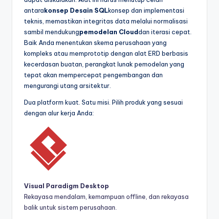
antara
konsep Desain SQL
konsep dan implementasi
t
teknis, memastikan integritas data melalui normalisasi
r
sambil mendukung
pemodelan Cloud
dan iterasi cepat.
Baik Anda menentukan skema perusahaan yang
y
kompleks atau memprototip dengan alat ERD berbasis
U
kecerdasan buatan, perangkat lunak pemodelan yang
tepat akan mempercepat pengembangan dan
p
mengurangi utang arsitektur.
d
Dua platform kuat. Satu misi. Pilih produk yang sesuai
a
dengan alur kerja Anda:
t
e
s
Visual Paradigm Desktop
Rekayasa mendalam, kemampuan offline, dan rekayasa
balik untuk sistem perusahaan.