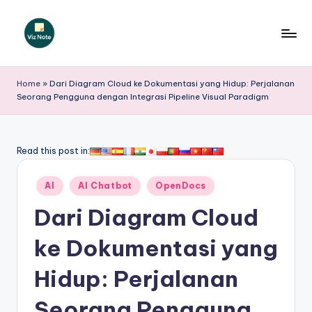
Skip
to
V
content
iz
Home
»
Dari Diagram Cloud ke Dokumentasi yang Hidup: Perjalanan
Seorang Pengguna dengan Integrasi Pipeline Visual Paradigm
N
o
t
Read this post in:
e
Posted
AI
AI Chatbot
OpenDocs
I
in
Dari Diagram Cloud
n
d
ke Dokumentasi yang
o
Hidup: Perjalanan
n
Seorang Pengguna