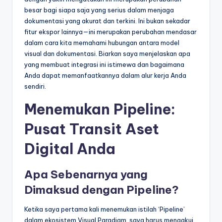
besar bagi siapa saja yang serius dalam menjaga
t
dokumentasi yang akurat dan terkini. Ini bukan sekadar
r
fitur ekspor lainnya—ini merupakan perubahan mendasar
dalam cara kita memahami hubungan antara model
y
visual dan dokumentasi. Biarkan saya menjelaskan apa
U
yang membuat integrasi ini istimewa dan bagaimana
Anda dapat memanfaatkannya dalam alur kerja Anda
p
sendiri.
d
Menemukan Pipeline:
a
Pusat Transit Aset
t
e
Digital Anda
s
Apa Sebenarnya yang
Dimaksud dengan Pipeline?
Ketika saya pertama kali menemukan istilah ‘Pipeline’
dalam ekosistem Visual Paradigm, saya harus mengakui