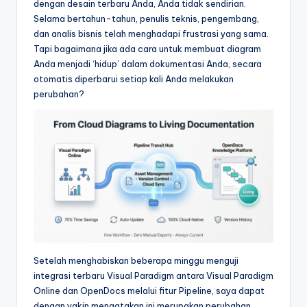
dengan desain terbaru Anda, Anda tidak sendirian.
&
Selama bertahun-tahun, penulis teknis, pengembang,
S
dan analis bisnis telah menghadapi frustrasi yang sama.
Tapi bagaimana jika ada cara untuk membuat diagram
o
Anda menjadi ‘hidup’ dalam dokumentasi Anda, secara
f
otomatis diperbarui setiap kali Anda melakukan
perubahan?
t
w
a
r
e
I
n
d
Setelah menghabiskan beberapa minggu menguji
integrasi terbaru Visual Paradigm antara Visual Paradigm
u
Online dan OpenDocs melalui fitur Pipeline, saya dapat
s
dengan yakin mengatakan ini merupakan perubahan