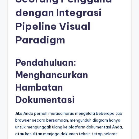
e
si
dengan Integrasi
a
Pipeline Visual
n
Paradigm
-
A
Pendahuluan:
I
I
Menghancurkan
n
Hambatan
si
Dokumentasi
g
h
Jika Anda pernah merasa harus mengelola beberapa tab
browser secara bersamaan, mengunduh diagram hanya
t
untuk mengunggah ulang ke platform dokumentasi Anda,
s
atau kesulitan menjaga dokumen teknis tetap selaras