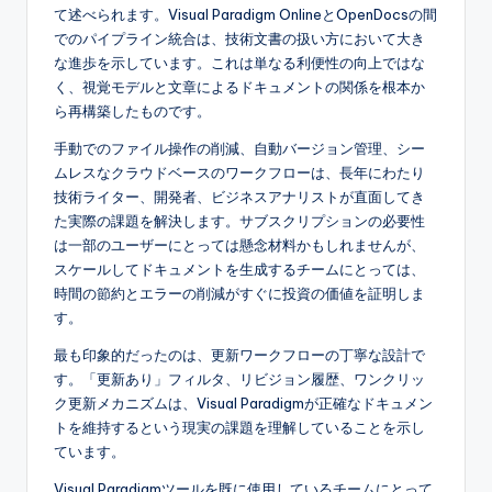
て述べられます。Visual Paradigm OnlineとOpenDocsの間
でのパイプライン統合は、技術文書の扱い方において大き
な進歩を示しています。これは単なる利便性の向上ではな
く、視覚モデルと文章によるドキュメントの関係を根本か
ら再構築したものです。
手動でのファイル操作の削減、自動バージョン管理、シー
ムレスなクラウドベースのワークフローは、長年にわたり
技術ライター、開発者、ビジネスアナリストが直面してき
た実際の課題を解決します。サブスクリプションの必要性
は一部のユーザーにとっては懸念材料かもしれませんが、
スケールしてドキュメントを生成するチームにとっては、
時間の節約とエラーの削減がすぐに投資の価値を証明しま
す。
最も印象的だったのは、更新ワークフローの丁寧な設計で
す。「更新あり」フィルタ、リビジョン履歴、ワンクリッ
ク更新メカニズムは、Visual Paradigmが正確なドキュメン
トを維持するという現実の課題を理解していることを示し
ています。
Visual Paradigmツールを既に使用しているチームにとって