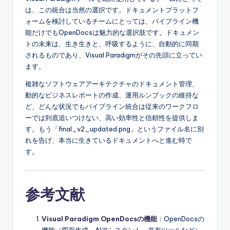
は、この統合は当然の選択です。ドキュメントプラットフ
ォームを検討しているチームにとっては、パイプライン機
能だけでもOpenDocsは魅力的な選択肢です。ドキュメン
トの未来は、生き生きと、呼吸するように、自動的に同期
されるものであり、Visual Paradigmがその先頭に立ってい
ます。
複雑なソフトウェアアーキテクチャのドキュメント管理、
動的なビジネスレポートの作成、運用ルンブックの維持な
ど、どんな状況でもパイプライン統合は従来のワークフロ
ーでは到底追いつけない、高い効率性と信頼性を提供しま
す。もう「final_v2_updated.png」というファイル名に別
れを告げ、本当に生きているドキュメントへと進む時で
す。
参考文献
Visual Paradigm OpenDocsの機能
：OpenDocsの
機能（図面作成、AIアシスタント、共有ツールなど）