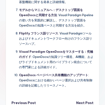
基盤機能に関する発表と詳細情報。
モデルからマニュアルへ：デスクトップ図面を
OpenDocsと同期する方法
: Visual Paradigm Pipeline
の使い方を実践的に解説し、デスクトップ図面を
OpenDocsの知識ベースと同期する方法を紹介。
Fliplify フランス語リソース
: Visual Paradigmツール
およびドキュメントワークフロー向けのフランス語リ
ソースハブ。
Visual Paradigm OpenDocsをマスターする：究極
のガイド
: OpenDocsの知識ツリー構造、AI機能、およ
びライブドキュメント用のパイプライン統合について
の専門家による詳細ガイド。
OpenDocs ページベース共有機能のアップデート
:
OpenDocsにおける細かいページ選択および共有制御
の詳細を記載したリリースノート。
Post
Previous Post
Next Post