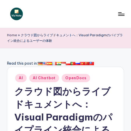
Skip
to
V
content
iz
Home
»
クラウド図からライブドキュメントへ：Visual Paradigmのパイプラ
イン統合によるユーザーの体験
N
o
t
Read this post in:
e
Posted
AI
AI Chatbot
OpenDocs
J
in
クラウド図からライブ
a
p
ドキュメントへ：
a
Visual Paradigmのパ
n
イプライン統合による