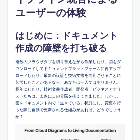
e
s
ユーザーの体験
e
-
はじめに：ドキュメント
A
作成の障壁を打ち破る
I
I
複数のブラウザタブを切り替えながら作業したり、図をダ
ウンロードしてドキュメントプラットフォームに再アップ
n
ロードしたり、最新の設計と技術文書を同期させることに
si
苦労したことがあるなら、あなたは一人ではありません。
長年にわたり、技術文書作成者、開発者、ビジネスアナリ
g
ストたちは、まさにこの苦悩を抱えてきました。しかし、
h
図をドキュメント内で「生きている」状態にし、変更を行
った際に自動で更新される仕組みがあれば、どうでしょう
t
か？
s
&