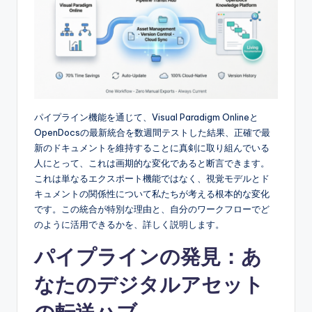
S
o
f
t
w
パイプライン機能を通じて、Visual Paradigm Onlineと
a
OpenDocsの最新統合を数週間テストした結果、正確で最
r
新のドキュメントを維持することに真剣に取り組んでいる
人にとって、これは画期的な変化であると断言できます。
e
これは単なるエクスポート機能ではなく、視覚モデルとド
I
キュメントの関係性について私たちが考える根本的な変化
です。この統合が特別な理由と、自分のワークフローでど
n
のように活用できるかを、詳しく説明します。
d
パイプラインの発見：あ
u
なたのデジタルアセット
s
t