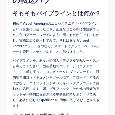
の転送ハブ
r
そもそもパイプラインとは何か？
y
U
初めてVisual Paradigmのエコシステムで「パイプライン」
という言葉に出会ったとき、正直なところ私は懐疑的でし
p
た。別のダーティワードのように聞こえたからです。しか
d
し、実際に広く使用してみて、それは異なるVisual
Paradigmツールをつなぐ、スマートでクラウドベースのア
a
セット管理システムであることに気づきました。
t
パイプラインを、あなたの個人用デジタル宅配サービスだ
e
と考えてください。図を手動でパッケージ（エクスポー
ト）し、町を渡って（コンピュータにダウンロード）、目
s
的地で開封（ドキュメントツールにアップロード）するの
ではなく、パイプラインがすべてをバックグラウンドで自
動的に処理します。図、グラフィック、その他の視覚的ア
セットが一時的に保管される中央集約型リポジトリであ
り、必要に応じてOpenDocsに簡単に取り込むことができ
ます。