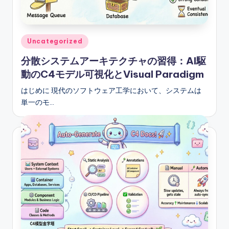
e
s
e
Posted
Uncategorized
-
in
分散システムアーキテクチャの習得：AI駆
A
動のC4モデル可視化とVisual Paradigm
I
はじめに 現代のソフトウェア工学において、システムは
I
単一のモ…
n
si
g
h
t
s
&