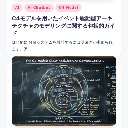
r
Posted
AI
AI Chatbot
C4 Model
in
y
C4モデルを用いたイベント駆動型アーキ
テクチャのモデリングに関する包括的ガイ
U
ド
p
はじめに 分散システムを設計するには明確さが求められ
d
ます。ア…
a
t
e
s