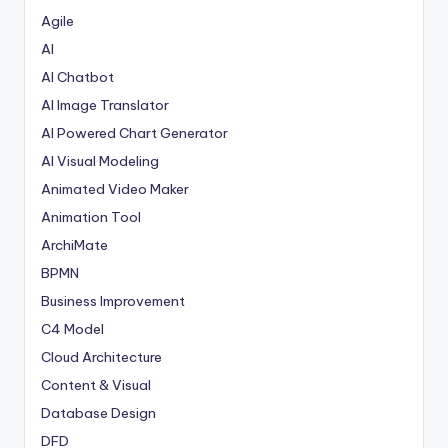
Agile
AI
AI Chatbot
AI Image Translator
AI Powered Chart Generator
AI Visual Modeling
Animated Video Maker
Animation Tool
ArchiMate
BPMN
Business Improvement
C4 Model
Cloud Architecture
Content & Visual
Database Design
DFD