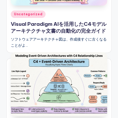
S
o
Posted
Uncategorized
in
f
Visual Paradigm AIを活用したC4モデル
t
アーキテクチャ文書の自動化の完全ガイド
w
ソフトウェアアーキテクチャ図は、作成後すぐに古くなる
ことがよ…
a
r
e
I
n
d
u
s
t