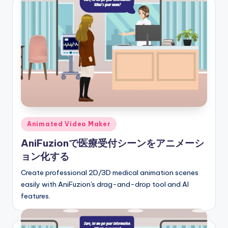
S
o
f
t
w
a
r
e
Posted
Animated Video Maker
in
I
AniFuzionで医療受付シーンをアニメーシ
ョン化する
n
Create professional 2D/3D medical animation scenes
d
easily with AniFuzion's drag-and-drop tool and AI
u
features.
s
t