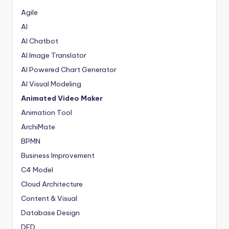
Agile
AI
AI Chatbot
AI Image Translator
AI Powered Chart Generator
AI Visual Modeling
Animated Video Maker
Animation Tool
ArchiMate
BPMN
Business Improvement
C4 Model
Cloud Architecture
Content & Visual
Database Design
DFD