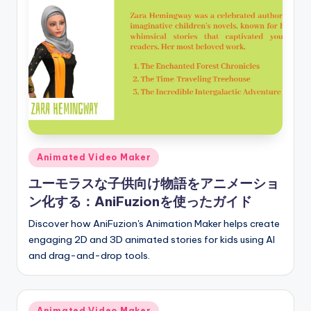
Posted
Animated Video Maker
in
ユーモラスな子供向け物語をアニメーショ
ン化する：AniFuzionを使ったガイド
Discover how AniFuzion's Animation Maker helps create
engaging 2D and 3D animated stories for kids using AI
and drag-and-drop tools.
Posted
Animated Video Maker