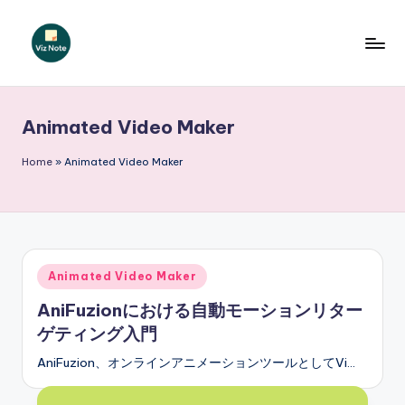
Skip
to
V
content
iz
Animated Video Maker
N
o
Home
»
Animated Video Maker
t
e
J
Posted
Animated Video Maker
a
in
AniFuzionにおける自動モーションリター
p
ゲティング入門
a
AniFuzion、オンラインアニメーションツールとしてVi…
n