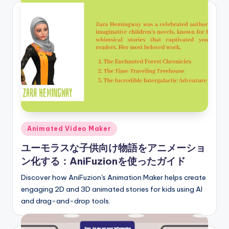
e
s
e
-
A
I
I
n
Posted
Animated Video Maker
si
in
ユーモラスな子供向け物語をアニメーショ
g
ン化する：AniFuzionを使ったガイド
h
Discover how AniFuzion's Animation Maker helps create
t
engaging 2D and 3D animated stories for kids using AI
s
and drag-and-drop tools.
&