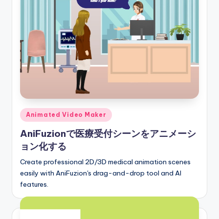
r
y
U
p
d
a
t
Posted
Animated Video Maker
e
in
AniFuzionで医療受付シーンをアニメーシ
s
ョン化する
Create professional 2D/3D medical animation scenes
easily with AniFuzion's drag-and-drop tool and AI
features.