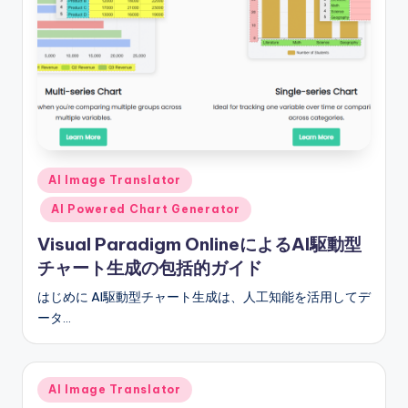
r
y
U
p
d
a
Posted
AI Image Translator
in
t
AI Powered Chart Generator
e
Visual Paradigm OnlineによるAI駆動型
s
チャート生成の包括的ガイド
はじめに AI駆動型チャート生成は、人工知能を活用してデ
ータ…
Posted
AI Image Translator
in