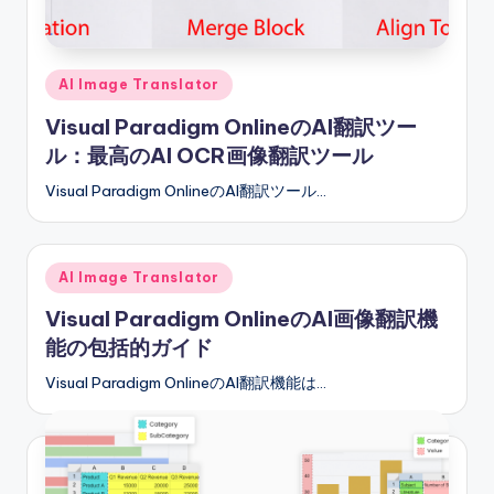
e
s
e
Posted
AI Image Translator
-
in
Visual Paradigm OnlineのAI翻訳ツー
A
ル：最高のAI OCR画像翻訳ツール
I
Visual Paradigm OnlineのAI翻訳ツール…
I
n
Posted
AI Image Translator
si
in
Visual Paradigm OnlineのAI画像翻訳機
g
能の包括的ガイド
h
Visual Paradigm OnlineのAI翻訳機能は…
t
s
&