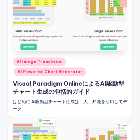
S
o
f
t
w
a
Posted
AI Image Translator
r
in
AI Powered Chart Generator
e
Visual Paradigm OnlineによるAI駆動型
I
チャート生成の包括的ガイド
n
はじめに AI駆動型チャート生成は、人工知能を活用してデ
d
ータ…
u
s
t