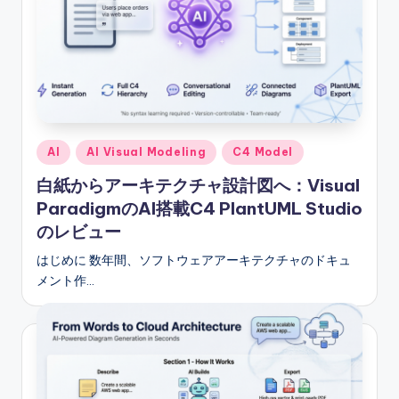
Posted
AI
AI Visual Modeling
C4 Model
in
白紙からアーキテクチャ設計図へ：Visual
ParadigmのAI搭載C4 PlantUML Studio
のレビュー
はじめに 数年間、ソフトウェアアーキテクチャのドキュ
メント作…