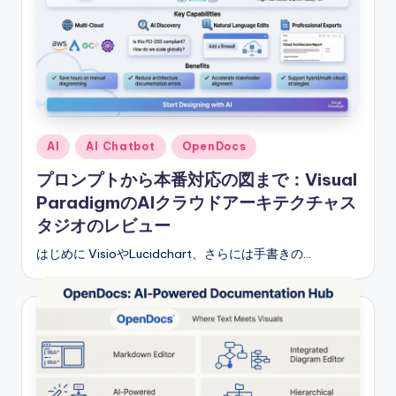
Posted
AI
AI Chatbot
OpenDocs
in
プロンプトから本番対応の図まで：Visual
ParadigmのAIクラウドアーキテクチャス
タジオのレビュー
はじめに VisioやLucidchart、さらには手書きの…