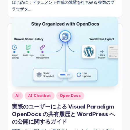
はじめに：ドキュメント作成の障壁を打ち破る 複数のブ
ラウザタ…
Posted
AI
AI Chatbot
OpenDocs
in
実際のユーザーによる Visual Paradigm
OpenDocs の共有履歴と WordPress へ
の公開に関するガイド