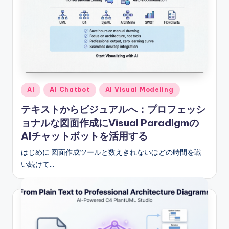
r
y
U
p
d
Posted
AI
AI Chatbot
AI Visual Modeling
a
in
テキストからビジュアルへ：プロフェッシ
t
ョナルな図面作成にVisual Paradigmの
e
AIチャットボットを活用する
s
はじめに 図面作成ツールと数えきれないほどの時間を戦
い続けて…