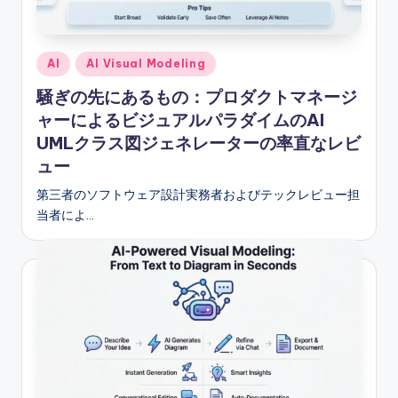
S
o
Posted
AI
AI Visual Modeling
f
in
騒ぎの先にあるもの：プロダクトマネージ
t
ャーによるビジュアルパラダイムのAI
w
UMLクラス図ジェネレーターの率直なレビ
a
ュー
r
第三者のソフトウェア設計実務者およびテックレビュー担
e
当者によ…
I
n
d
u
s
t