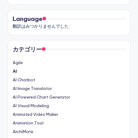
ー
ジ
Language
送
翻訳はみつかりませんでした
り
カテゴリー
Agile
AI
AI Chatbot
AI Image Translator
AI Powered Chart Generator
AI Visual Modeling
Animated Video Maker
Animation Tool
ArchiMate