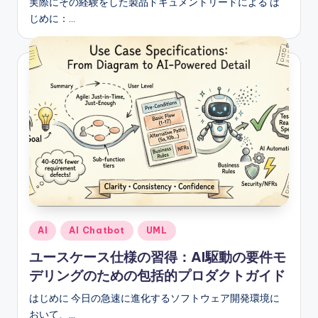
実際にその経験をした製品ドキュメントリードによる は
じめに：…
Posted
AI
AI Chatbot
UML
in
ユースケース仕様の習得：AI駆動の要件モ
デリングのための包括的プロダクトガイド
はじめに 今日の急速に進化するソフトウェア開発環境に
おいて、…