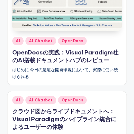
Posted
AI
AI Chatbot
OpenDocs
in
OpenDocsの実践：Visual Paradigm社
のAI搭載ドキュメントハブのレビュー
はじめに 今日の急速な開発環境において、実際に使い続
けられる…
Posted
AI
AI Chatbot
OpenDocs
in
クラウド図からライブドキュメントへ：
Visual Paradigmのパイプライン統合に
よるユーザーの体験