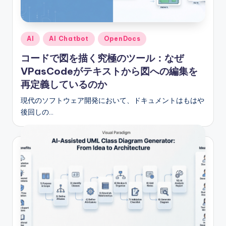
e
s
e
Posted
AI
AI Chatbot
OpenDocs
-
in
コードで図を描く究極のツール：なぜ
A
VPasCodeがテキストから図への編集を
I
再定義しているのか
I
現代のソフトウェア開発において、ドキュメントはもはや
後回しの…
n
si
g
h
t
s
&