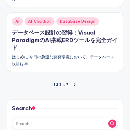
Posted
AI
AI Chatbot
Database Design
in
データベース設計の習得：Visual
ParadigmのAI搭載ERDツールを完全ガイ
ド
はじめに 今日の急速な開発環境において、データベース
設計は単…
投
1
2
3
…
7
NEXT
PAGE
稿
の
Search
ペ