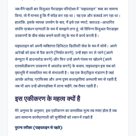
U
जब मैंने पहली बार विजुअल पैराडाइम परिप्रेक्ष्य में “पाइपलाइन” शब्द का सामना
किया, तो मैं मानता हूं कि मैं संदेह कर रहा था। यह एक और बजवर्ड लग रहा था।
p
हालांकि, इसके व्यापक उपयोग के बाद, मैं इसे एक स्मार्ट, क्लाउड-आधारित
d
संपत्ति प्रबंधन प्रणाली के रूप में समझने लगा हूं, जो विभिन्न विजुअल पैराडाइम
उपकरणों के बीच संबंध बनाने वाली तंतु के रूप में कार्य करती है।
a
पाइपलाइन को अपनी व्यक्तिगत डिजिटल डिलीवरी सेवा के रूप में सोचें। अपने
t
आरेखों को हाथ से पैक करने (निर्यात करने), उन्हें शहर भर ले जाने (अपने
e
कंप्यूटर में डाउनलोड करने) और फिर उन्हें अपने गंतव्य पर खोलने (अपने
दस्तावेज़ीकरण उपकरण में अपलोड करने) के बजाय, पाइपलाइन इस सब को
s
पृष्ठभूमि में स्वचालित रूप से संभालती है। यह एक केंद्रीकृत भंडारण है जहां
आपके आरेख, ग्राफिक्स और अन्य दृश्य कलाकृतियां अस्थायी रूप से रहती हैं,
जब भी आप उन्हें ओपनडॉक्स में लाना चाहेंगे, तब तैयार रहती हैं।
इस एकीकरण के महत्व क्यों है
मेरे अनुभव के अनुसार, इस एकीकरण का वास्तविक मूल्य तब स्पष्ट होता है जब
आप सामान्य कार्यप्रणाली की चुनौतियों को ध्यान में रखते हैं:
पुराना तरीका (पाइपलाइन से पहले):