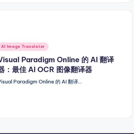
Posted
AI Image Translator
n
Visual Paradigm Online 的 AI 翻译
器：最佳 AI OCR 图像翻译器
Visual Paradigm Online 的 AI 翻译…