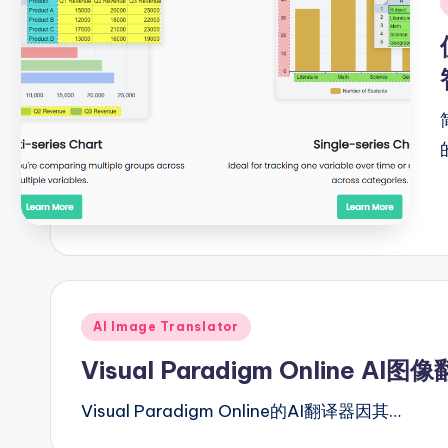
S
i
o
ft
w
a
r
e
In
Posted
AI Image Translator
d
in
Visual Paradigm Online 
u
Visual Paradigm Online的AI翻译器因其…
s