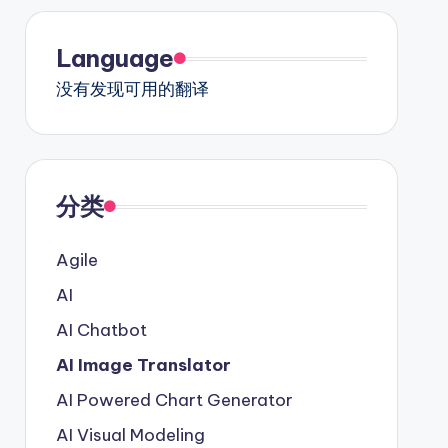
Language
没有发现可用的翻译
分类
Agile
AI
AI Chatbot
AI Image Translator
AI Powered Chart Generator
AI Visual Modeling