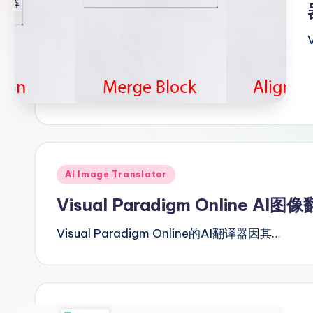
p
li
fi
e
d
C
Posted
AI Image Translator
hi
in
Visual Paradigm Online 
n
Visual Paradigm Online的AI翻译器因其…
e
s
e