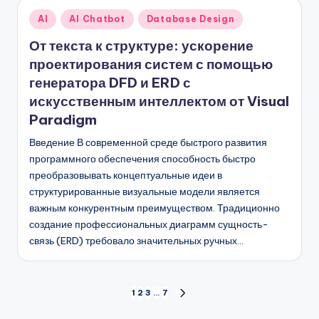
Опубликовано
AI
AI Chatbot
Database Design
в
От текста к структуре: ускорение
проектирования систем с помощью
генератора DFD и ERD с
искусственным интеллектом от Visual
Paradigm
Введение В современной среде быстрого развития
программного обеспечения способность быстро
преобразовывать концептуальные идеи в
структурированные визуальные модели является
важным конкурентным преимуществом. Традиционно
создание профессиональных диаграмм сущность-
связь (ERD) требовало значительных ручных…
Пагинация
1
2
3
…
7
СЛЕД.
СТРАНИЦА