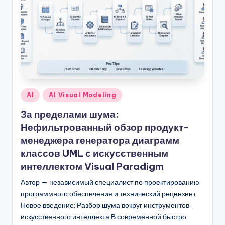
f
t
w
a
r
e
Опубликовано
AI
AI Visual Modeling
I
в
За пределами шума:
n
Нефильтрованный обзор продукт-
d
менеджера генератора диаграмм
классов UML с искусственным
u
интеллектом Visual Paradigm
s
Автор — независимый специалист по проектированию
t
программного обеспечения и технический рецензент
r
Новое введение: Разбор шума вокруг инструментов
искусственного интеллекта В современной быстро
y