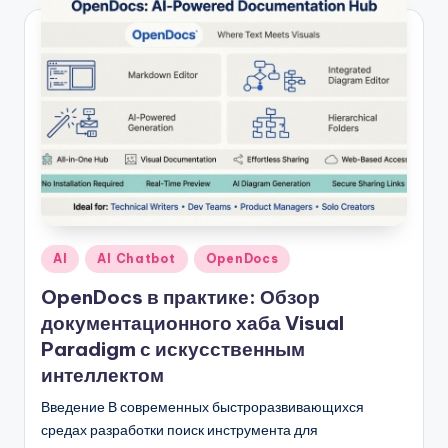
Опубликовано
AI
AI Chatbot
OpenDocs
в
OpenDocs в практике: Обзор
документационного хаба Visual
Paradigm с искусственным
интеллектом
Введение В современных быстроразвивающихся
средах разработки поиск инструмента для