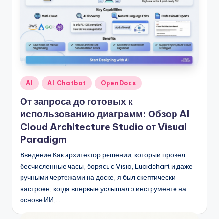
Опубликовано
AI
AI Chatbot
OpenDocs
в
От запроса до готовых к
использованию диаграмм: Обзор AI
Cloud Architecture Studio от Visual
Paradigm
Введение Как архитектор решений, который провел
бесчисленные часы, борясь с Visio, Lucidchart и даже
ручными чертежами на доске, я был скептически
настроен, когда впервые услышал о инструменте на
основе ИИ,…