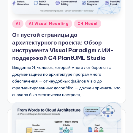
Опубликовано
AI
AI Visual Modeling
C4 Model
в
От пустой страницы до
архитектурного проекта: Обзор
инструмента Visual Paradigm с ИИ-
поддержкой C4 PlantUML Studio
Введение Я, человек, который много лет боролся с
документацией по архитектуре программного
обеспечения — от неудобных файлов Visio до
фрагментированных досок Miro — должен признать, что
сначала был скептически настроен,…