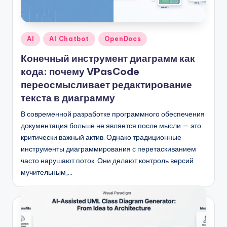
n
-
A
Опубликовано
AI
AI Chatbot
OpenDocs
I
в
Конечный инструмент диаграмм как
I
кода: почему VPasCode
n
переосмысливает редактирование
текста в диаграмму
si
В современной разработке программного обеспечения
g
документация больше не является после мысли — это
h
критически важный актив. Однако традиционные
t
инструменты диаграммирования с перетаскиванием
часто нарушают поток. Они делают контроль версий
s
мучительным,…
&
S
o