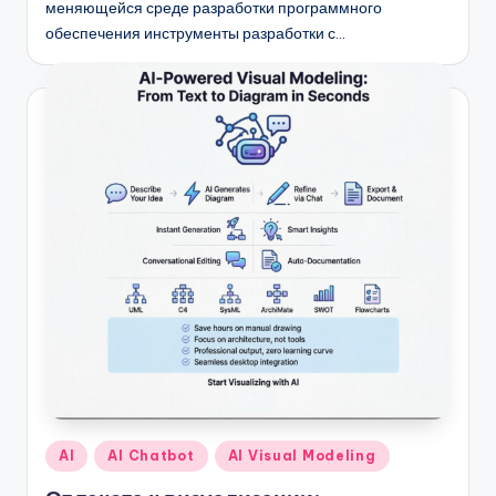
меняющейся среде разработки программного
U
обеспечения инструменты разработки с…
p
d
a
t
e
s
Опубликовано
AI
AI Chatbot
AI Visual Modeling
в