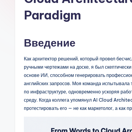
si
Paradigm
a
n
Введение
-
A
Как архитектор решений, который провел бесчисл
I
ручными чертежами на доске, я был скептически
основе ИИ, способном генерировать профессио
I
английских запросов. Моя команда испытывала 
n
по инфраструктуре, одновременно ускоряя раб
среду. Когда коллега упомянул AI Cloud Archite
si
протестировать его — не как маркетолог, а как 
g
h