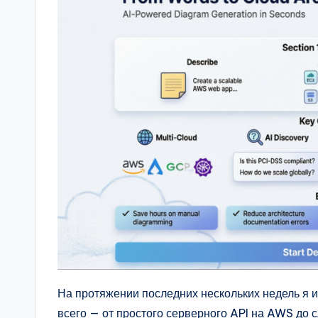
t
s
&
S
o
ft
w
a
r
e
На протяжении последних нескольких недель я 
всего — от простого серверного API на AWS до 