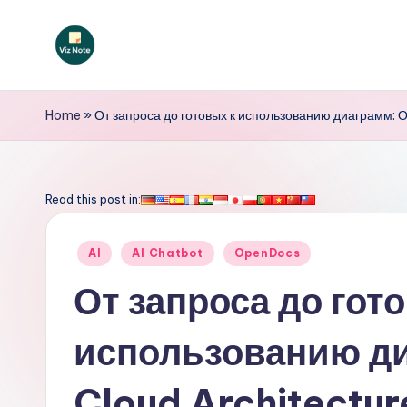
Перейти
к
V
содержимому
iz
Home
»
От запроса до готовых к использованию диаграмм: О
N
o
Read this post in:
t
Опубликовано
AI
AI Chatbot
OpenDocs
e
в
От запроса до гот
R
использованию ди
u
s
Cloud Architecture