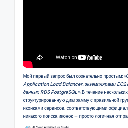
t
e
s
Мой первый запрос был сознательно простым:
«
Application Load Balancer, экземплярами EC2
данных RDS PostgreSQL».
В течение нескольких
структурированную диаграмму с правильной груп
иконками сервисов, соответствующими официал
никакого поиска иконок — просто логичная отпра