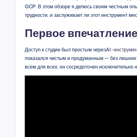
I
GCP. В этом обзоре я делюсь своим честным опы
n
трудности, и заслуживает ли этот инструмент м
d
Первое впечатление:
u
Доступ к студии был простым через
AI-инструмен
s
показался чистым и продуманным — без лишних 
tr
всем для всех; он сосредоточен исключительно 
y
U
p
d
a