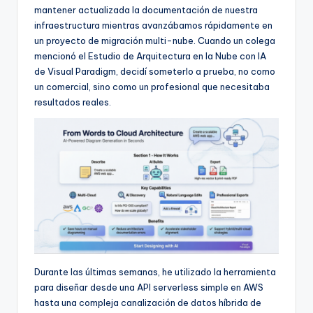
f
mantener actualizada la documentación de nuestra
infraestructura mientras avanzábamos rápidamente en
t
un proyecto de migración multi-nube. Cuando un colega
w
mencionó el Estudio de Arquitectura en la Nube con IA
de Visual Paradigm, decidí someterlo a prueba, no como
a
un comercial, sino como un profesional que necesitaba
r
resultados reales.
e
I
n
d
u
s
t
Durante las últimas semanas, he utilizado la herramienta
r
para diseñar desde una API serverless simple en AWS
hasta una compleja canalización de datos híbrida de
y