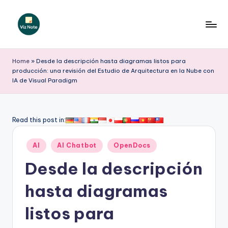
Saltar
al
V
contenido
iz
Home
»
Desde la descripción hasta diagramas listos para
producción: una revisión del Estudio de Arquitectura en la Nube con
N
IA de Visual Paradigm
o
t
Read this post in:
e
S
Publicado
AI
AI Chatbot
OpenDocs
en
p
Desde la descripción
a
hasta diagramas
ni
listos para
s