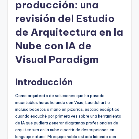
h
producción: una
-
revisión del Estudio
A
de Arquitectura en la
I
I
Nube con IA de
n
Visual Paradigm
si
g
Introducción
h
t
Como arquitecto de soluciones que ha pasado
s
incontables horas lidiando con Visio, Lucidchart e
incluso bocetos a mano en pizarras, estaba escéptico
&
cuando escuché por primera vez sobre una herramienta
S
de IA que pudiera generar diagramas profesionales de
arquitectura en la nube a partir de descripciones en
o
lenguaje natural. Mi equipo había estado lidiando con