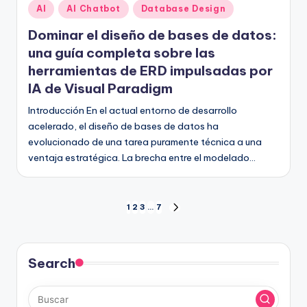
Publicado
AI
AI Chatbot
Database Design
en
Dominar el diseño de bases de datos:
una guía completa sobre las
herramientas de ERD impulsadas por
IA de Visual Paradigm
Introducción En el actual entorno de desarrollo
acelerado, el diseño de bases de datos ha
evolucionado de una tarea puramente técnica a una
ventaja estratégica. La brecha entre el modelado…
Paginación
1
2
3
…
7
SIGUIENTE
PÁGINA
de
entradas
Search