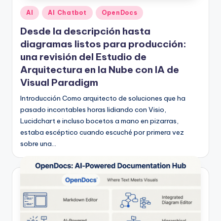
Publicado
AI
AI Chatbot
OpenDocs
en
Desde la descripción hasta
diagramas listos para producción:
una revisión del Estudio de
Arquitectura en la Nube con IA de
Visual Paradigm
Introducción Como arquitecto de soluciones que ha
pasado incontables horas lidiando con Visio,
Lucidchart e incluso bocetos a mano en pizarras,
estaba escéptico cuando escuché por primera vez
sobre una…