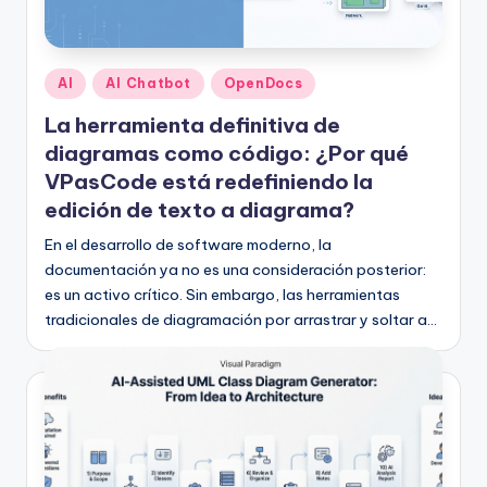
h
-
A
Publicado
AI
AI Chatbot
OpenDocs
I
en
La herramienta definitiva de
I
diagramas como código: ¿Por qué
n
VPasCode está redefiniendo la
edición de texto a diagrama?
si
En el desarrollo de software moderno, la
g
documentación ya no es una consideración posterior:
h
es un activo crítico. Sin embargo, las herramientas
t
tradicionales de diagramación por arrastrar y soltar a…
s
&
S
o