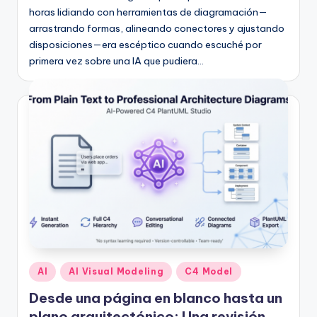
horas lidiando con herramientas de diagramación—
arrastrando formas, alineando conectores y ajustando
disposiciones—era escéptico cuando escuché por
primera vez sobre una IA que pudiera…
Publicado
AI
AI Visual Modeling
C4 Model
en
Desde una página en blanco hasta un
plano arquitectónico: Una revisión