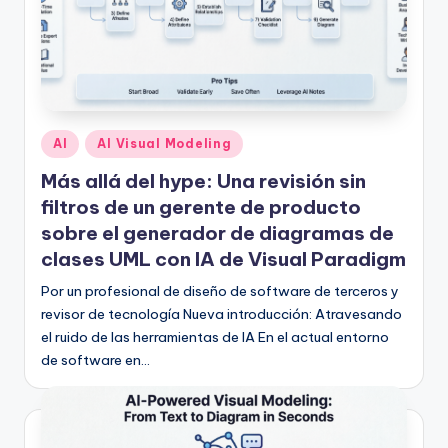
f
t
w
a
r
Publicado
AI
AI Visual Modeling
en
e
Más allá del hype: Una revisión sin
filtros de un gerente de producto
I
sobre el generador de diagramas de
n
clases UML con IA de Visual Paradigm
d
Por un profesional de diseño de software de terceros y
u
revisor de tecnología Nueva introducción: Atravesando
el ruido de las herramientas de IA En el actual entorno
s
de software en…
t
r
y