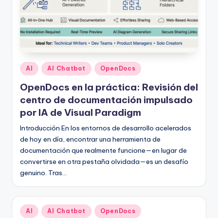
Publicado
AI
AI Chatbot
OpenDocs
en
OpenDocs en la práctica: Revisión del
centro de documentación impulsado
por IA de Visual Paradigm
Introducción En los entornos de desarrollo acelerados
de hoy en día, encontrar una herramienta de
documentación que realmente funcione—en lugar de
convertirse en otra pestaña olvidada—es un desafío
genuino. Tras…
Publicado
AI
AI Chatbot
OpenDocs