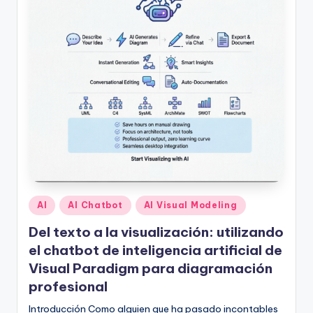
U
p
d
a
t
e
s
Publicado
AI
AI Chatbot
AI Visual Modeling
en
Del texto a la visualización: utilizando
el chatbot de inteligencia artificial de
Visual Paradigm para diagramación
profesional
Introducción Como alguien que ha pasado incontables