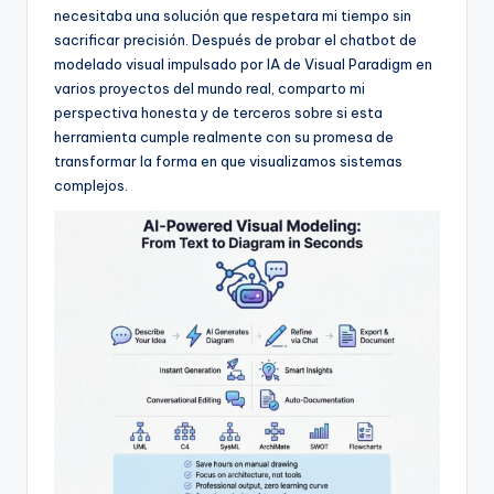
f
necesitaba una solución que respetara mi tiempo sin
sacrificar precisión. Después de probar el chatbot de
t
modelado visual impulsado por IA de Visual Paradigm en
w
varios proyectos del mundo real, comparto mi
perspectiva honesta y de terceros sobre si esta
a
herramienta cumple realmente con su promesa de
r
transformar la forma en que visualizamos sistemas
complejos.
e
I
n
d
u
s
t
r
y