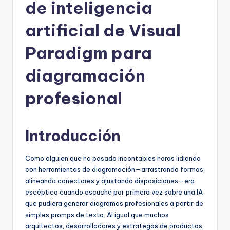
h
de inteligencia
-
artificial de Visual
A
Paradigm para
I
I
diagramación
n
profesional
si
g
Introducción
h
t
Como alguien que ha pasado incontables horas lidiando
s
con herramientas de diagramación—arrastrando formas,
alineando conectores y ajustando disposiciones—era
&
escéptico cuando escuché por primera vez sobre una IA
S
que pudiera generar diagramas profesionales a partir de
simples promps de texto. Al igual que muchos
o
arquitectos, desarrolladores y estrategas de productos,