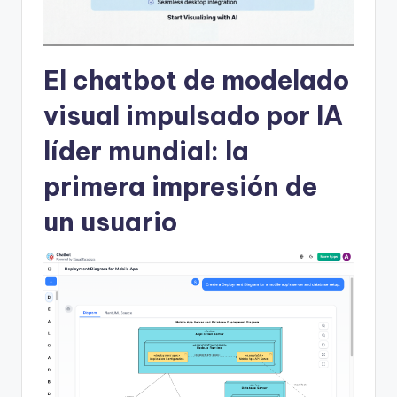
U
p
El chatbot de modelado
d
visual impulsado por IA
a
t
líder mundial: la
e
primera impresión de
s
un usuario