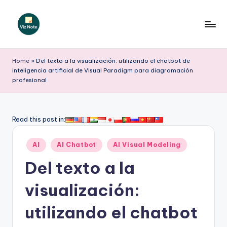
Saltar
al
V
contenido
iz
Home
»
Del texto a la visualización: utilizando el chatbot de
inteligencia artificial de Visual Paradigm para diagramación
N
profesional
o
t
Read this post in:
e
S
Publicado
AI
AI Chatbot
AI Visual Modeling
en
p
Del texto a la
a
visualización:
ni
utilizando el chatbot
s