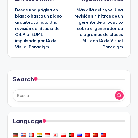
Navegación
Desde una página en
Más allá del hype: Una
de
blanco hasta un plano
revisión sin filtros de un
arquitectónico: Una
gerente de producto
entradas
revisión del Studio de
sobre el generador de
C4 PlantUML
diagramas de clases
impulsado por IA de
UML con IA de Visual
Visual Paradigm
Paradigm
Search
Language