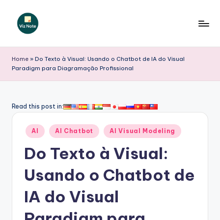
Skip
to
V
content
iz
Home
»
Do Texto à Visual: Usando o Chatbot de IA do Visual
Paradigm para Diagramação Profissional
N
o
t
Read this post in:
e
Posted
AI
AI Chatbot
AI Visual Modeling
P
in
Do Texto à Visual:
o
r
Usando o Chatbot de
t
IA do Visual
u
Paradigm para