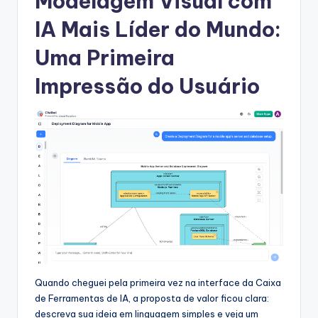
Modelagem Visual com
s
IA Mais Líder do Mundo:
t
Uma Primeira
r
Impressão do Usuário
y
U
p
d
a
t
e
s
Quando cheguei pela primeira vez na interface da Caixa
de Ferramentas de IA, a proposta de valor ficou clara:
descreva sua ideia em linguagem simples e veja um