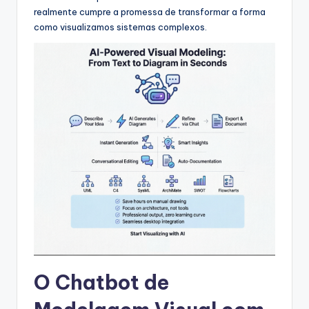
s
realmente cumpre a promessa de transformar a forma
como visualizamos sistemas complexos.
&
S
o
f
t
w
a
r
e
I
n
O Chatbot de
d
u