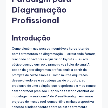
g
u
Diagramação
e
Profissional
s
e
Introdução
-
A
Como alguém que passou incontáveis horas lutando
com ferramentas de diagramação — arrastando formas,
I
alinhando conectores e ajustando layouts — eu era
I
cético quando ouvi pela primeira vez falar de uma IA
capaz de gerar diagramas profissionais a partir de
n
prompts de texto simples. Como muitos arquitetos,
si
desenvolvedores e estrategistas de produtos, eu
precisava de uma solução que respeitasse o meu tempo
g
sem sacrificar precisão. Depois de testar o chatbot de
h
modelagem visual com IA do Visual Paradigm em vários
projetos do mundo real, compartilho minha perspectiva
t
honesta e independente sobre se esta ferramenta