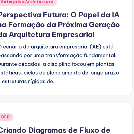
Posted
Enterprise Architecture
n
Perspectiva Futura: O Papel da IA
na Formação da Próxima Geração
da Arquitetura Empresarial
O cenário da arquitetura empresarial (AE) está
passando por uma transformação fundamental.
Durante décadas, a disciplina focou em plantas
estáticas, ciclos de planejamento de longo prazo
e estruturas rígidas de…
Posted
DFD
n
Criando Diagramas de Fluxo de