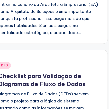
Entrar no cenário da Arquitetura Empresarial (EA)
como Arquiteto de Soluções é uma importante
conquista profissional. Isso exige mais do que
apenas habilidades técnicas; exige uma
mentalidade estratégica, a capacidade…
Posted
DFD
n
Checklist para Validação de
Diagramas de Fluxo de Dados
Diagramas de Fluxo de Dados (DFDs) servem
como o projeto para a lógica do sistema,
ilustrando como as informações se movem