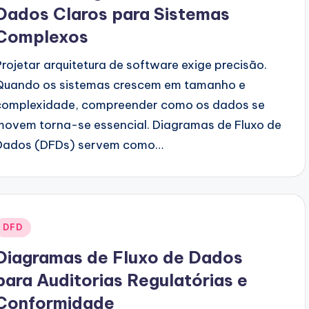
Dados Claros para Sistemas
Complexos
Projetar arquitetura de software exige precisão.
Quando os sistemas crescem em tamanho e
complexidade, compreender como os dados se
movem torna-se essencial. Diagramas de Fluxo de
Dados (DFDs) servem como…
Posted
DFD
n
Diagramas de Fluxo de Dados
para Auditorias Regulatórias e
Conformidade