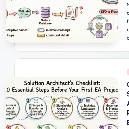
u
g
u
e
s
e
-
i
A
I
I
n