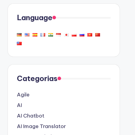
Language
Categorias
Agile
AI
AI Chatbot
AI Image Translator