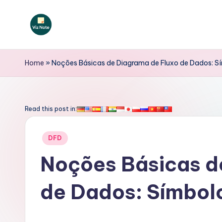
Skip
to
V
content
iz
Home
»
Noções Básicas de Diagrama de Fluxo de Dados: S
N
o
Read this post in:
t
Posted
DFD
e
in
Noções Básicas d
P
de Dados: Símbol
o
rt