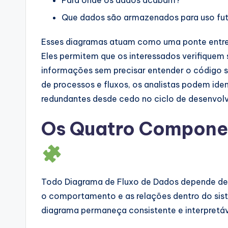
a
Que dados são armazenados para uso fu
r
Esses diagramas atuam como uma ponte entre 
e
Eles permitem que os interessados verifiquem
I
informações sem precisar entender o código s
de processos e fluxos, os analistas podem ide
n
redundantes desde cedo no ciclo de desenvol
d
Os Quatro Componen
u
s
tr
Todo Diagrama de Fluxo de Dados depende de 
y
o comportamento e as relações dentro do sis
diagrama permaneça consistente e interpretá
U