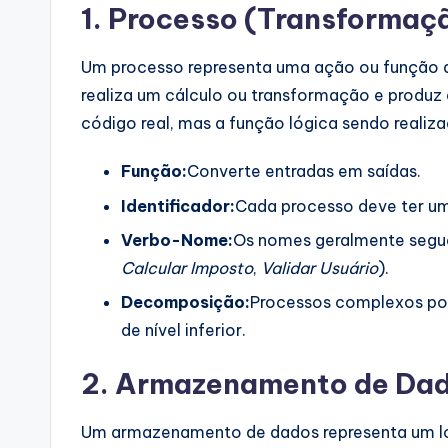
1. Processo (Transformaç
p
d
Um processo representa uma ação ou função qu
realiza um cálculo ou transformação e produz
a
código real, mas a função lógica sendo realiza
t
Função:
Converte entradas em saídas.
e
Identificador:
Cada processo deve ter u
s
Verbo-Nome:
Os nomes geralmente segu
Calcular Imposto
,
Validar Usuário
).
Decomposição:
Processos complexos po
de nível inferior.
2. Armazenamento de Dad
Um armazenamento de dados representa um l