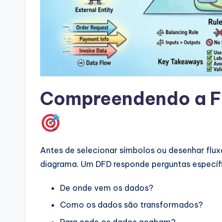
si
g
h
t
Compreendendo a F
s
&
S
Antes de selecionar símbolos ou desenhar flux
o
diagrama. Um DFD responde perguntas específ
ft
De onde vem os dados?
w
Como os dados são transformados?
Para onde os dados acabam?