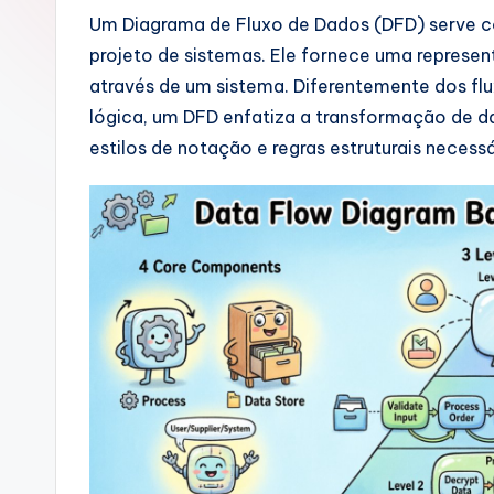
u
Um Diagrama de Fluxo de Dados (DFD) serve c
projeto de sistemas. Ele fornece uma repres
g
através de um sistema. Diferentemente dos fl
u
lógica, um DFD enfatiza a transformação de da
estilos de notação e regras estruturais necessá
e
s
e
-
A
I
I
n