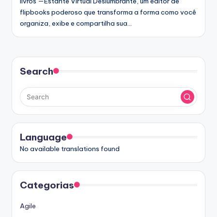
g
livros —Estante Virtual Deslumbrante, um editor de
flipbooks poderoso que transforma a forma como você
u
organiza, exibe e compartilha sua…
e
s
e
Search
-
A
I
I
Language
n
No available translations found
si
g
Categorias
h
t
Agile