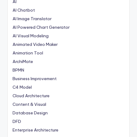
AI
s
AI Chatbot
&
AI Image Translator
S
AI Powered Chart Generator
o
AI Visual Modeling
f
Animated Video Maker
Animation Tool
t
ArchiMate
w
BPMN
a
Business Improvement
r
C4 Model
e
Cloud Architecture
I
Content & Visual
Database Design
n
DFD
d
Enterprise Architecture
u