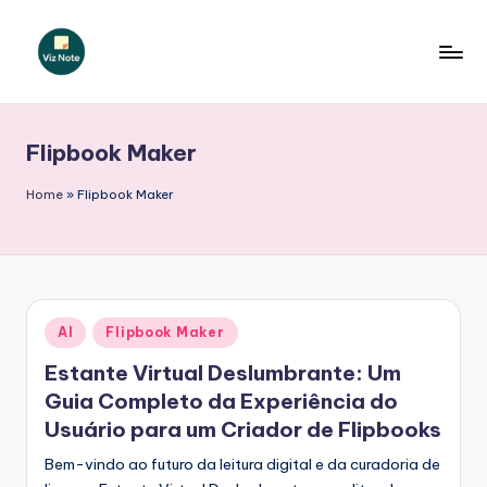
Skip
to
V
content
iz
Flipbook Maker
N
o
Home
»
Flipbook Maker
t
e
P
Posted
AI
Flipbook Maker
o
in
Estante Virtual Deslumbrante: Um
r
Guia Completo da Experiência do
t
Usuário para um Criador de Flipbooks
u
Bem-vindo ao futuro da leitura digital e da curadoria de