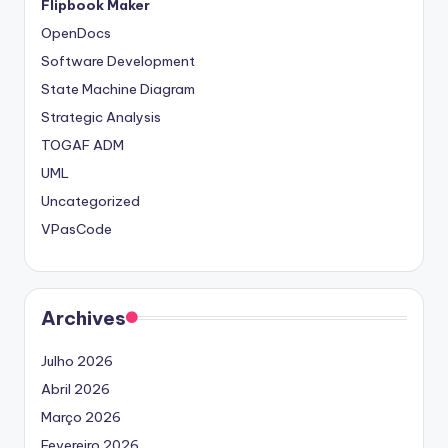
Flipbook Maker
s
OpenDocs
t
Software Development
r
State Machine Diagram
Strategic Analysis
y
TOGAF ADM
U
UML
p
Uncategorized
d
VPasCode
a
t
Archives
e
s
Julho 2026
Abril 2026
Março 2026
Fevereiro 2026