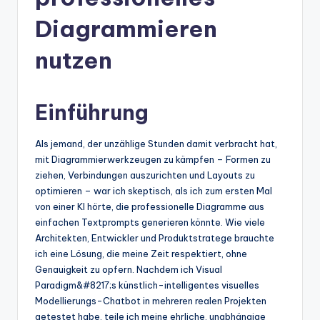
n
-
Diagrammieren
A
nutzen
I
In
Einführung
si
g
Als jemand, der unzählige Stunden damit verbracht hat,
mit Diagrammierwerkzeugen zu kämpfen – Formen zu
h
ziehen, Verbindungen auszurichten und Layouts zu
t
optimieren – war ich skeptisch, als ich zum ersten Mal
von einer KI hörte, die professionelle Diagramme aus
s
einfachen Textprompts generieren könnte. Wie viele
&
Architekten, Entwickler und Produktstratege brauchte
ich eine Lösung, die meine Zeit respektiert, ohne
S
Genauigkeit zu opfern. Nachdem ich Visual
o
Paradigm&#8217;s künstlich-intelligentes visuelles
Modellierungs-Chatbot in mehreren realen Projekten
ft
getestet habe, teile ich meine ehrliche, unabhängige