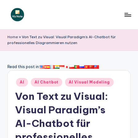
Skip
to
V
content
iz
Home
»
Von Text zu Visual: Visual Paradigm’s AI-Chatbot für
professionelles Diagrammieren nutzen
N
o
t
Read this post in:
e
Posted
AI
AI Chatbot
AI Visual Modeling
G
in
Von Text zu Visual:
e
r
Visual Paradigm’s
m
AI-Chatbot für
a
professionelles