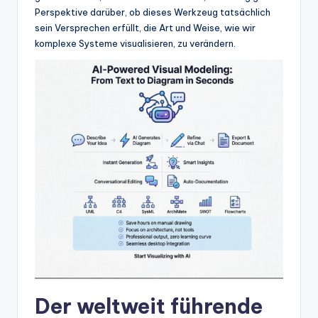
w
Perspektive darüber, ob dieses Werkzeug tatsächlich
sein Versprechen erfüllt, die Art und Weise, wie wir
a
komplexe Systeme visualisieren, zu verändern.
r
e
In
d
u
s
tr
y
U
p
d
Der weltweit führende
a