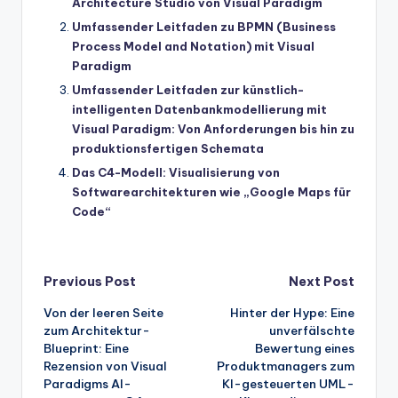
Architecture Studio von Visual Paradigm
Umfassender Leitfaden zu BPMN (Business
Process Model and Notation) mit Visual
Paradigm
Umfassender Leitfaden zur künstlich-
intelligenten Datenbankmodellierung mit
Visual Paradigm: Von Anforderungen bis hin zu
produktionsfertigen Schemata
Das C4-Modell: Visualisierung von
Softwarearchitekturen wie „Google Maps für
Code“
Post
Previous Post
Next Post
Von der leeren Seite
Hinter der Hype: Eine
navigation
zum Architektur-
unverfälschte
Blueprint: Eine
Bewertung eines
Rezension von Visual
Produktmanagers zum
Paradigms AI-
KI-gesteuerten UML-