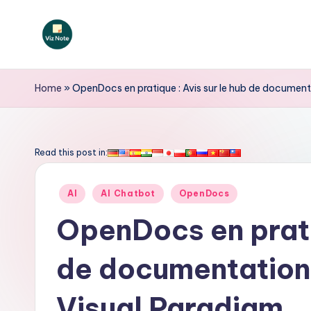
Skip
to
V
content
iz
Home
»
OpenDocs en pratique : Avis sur le hub de documenta
N
o
Read this post in:
t
Posted
AI
AI Chatbot
OpenDocs
e
in
OpenDocs en pratiq
F
de documentation 
r
e
Visual Paradigm