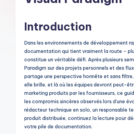
n
c
Introduction
h
-
Dans les environnements de développement rapid
documentation qui tient vraiment la route – pl
A
constitue un véritable défi. Après plusieurs s
I
Paradigm sur des projets personnels et des flux
partage une perspective honnête et sans filtre,
I
elle brille, et là où les équipes devront peut-
n
marketing produits par les fournisseurs, ce guid
les compromis sincères observés lors d’une éva
si
rédacteur technique en solo, un responsable t
g
produit distribuée, continuez la lecture pour 
votre pile de documentation.
h