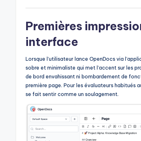
I
n
Premières impression
d
interface
u
s
Lorsque l’utilisateur lance OpenDocs via l’appli
tr
sobre et minimaliste qui met l’accent sur les pr
de bord envahissant ni bombardement de foncti
y
première page. Pour les évaluateurs habitués a
U
se fait sentir comme un soulagement.
p
d
a