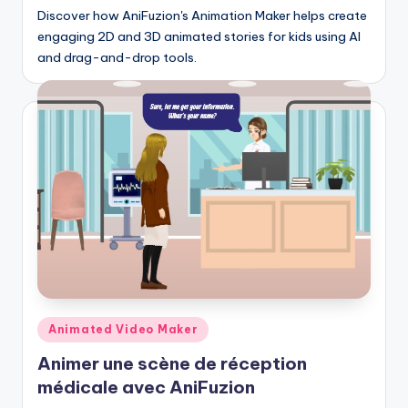
f
Discover how AniFuzion's Animation Maker helps create
engaging 2D and 3D animated stories for kids using AI
t
and drag-and-drop tools.
w
a
r
e
I
n
d
u
s
Posted
Animated Video Maker
t
in
Animer une scène de réception
r
médicale avec AniFuzion
y