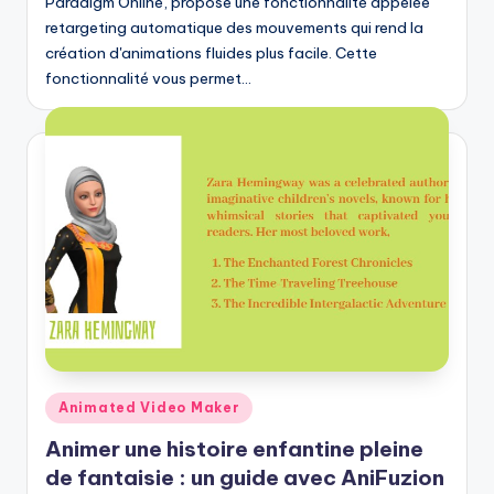
h
Paradigm Online, propose une fonctionnalité appelée
retargeting automatique des mouvements qui rend la
-
création d'animations fluides plus facile. Cette
A
fonctionnalité vous permet…
I
I
n
si
g
h
t
s
&
Posted
Animated Video Maker
in
S
Animer une histoire enfantine pleine
o
de fantaisie : un guide avec AniFuzion