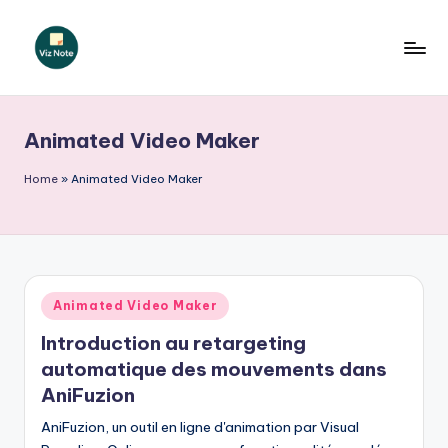
Skip
to
V
content
iz
Animated Video Maker
N
o
Home
»
Animated Video Maker
t
e
F
Posted
Animated Video Maker
r
in
Introduction au retargeting
e
automatique des mouvements dans
n
AniFuzion
c
AniFuzion, un outil en ligne d'animation par Visual