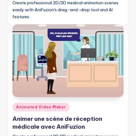
Create professional 2D/3D medical animation scenes
U
easily with AniFuzion's drag-and-drop tool and AI
features.
p
d
a
t
e
s
Posted
Animated Video Maker
in
Animer une scène de réception
médicale avec AniFuzion