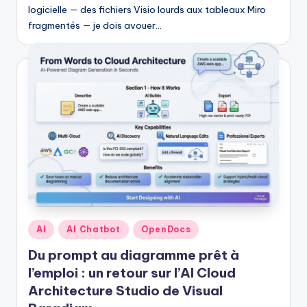
logicielle — des fichiers Visio lourds aux tableaux Miro
fragmentés — je dois avouer…
Posted
AI
AI Chatbot
OpenDocs
in
Du prompt au diagramme prêt à
l’emploi : un retour sur l’AI Cloud
Architecture Studio de Visual