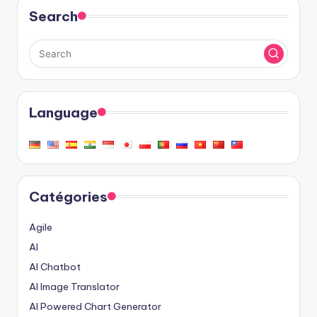
publications
Search
Language
Catégories
Agile
AI
AI Chatbot
AI Image Translator
AI Powered Chart Generator