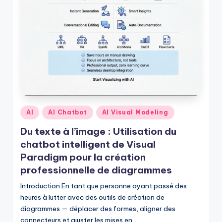
f
t
w
a
r
e
I
Posted
AI
AI Chatbot
AI Visual Modeling
n
in
Du texte à l’image : Utilisation du
d
chatbot intelligent de Visual
u
Paradigm pour la création
s
professionnelle de diagrammes
t
Introduction En tant que personne ayant passé des
heures à lutter avec des outils de création de
r
diagrammes — déplacer des formes, aligner des
y
connecteurs et ajuster les mises en…