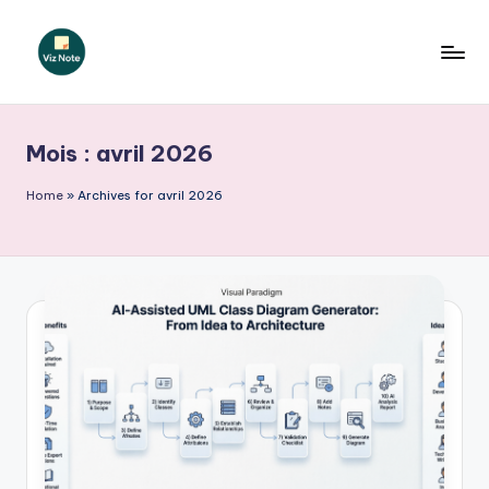
Skip
to
V
content
iz
Mois :
avril 2026
N
o
Home
»
Archives for avril 2026
t
e
F
r
e
n
c