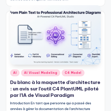
U
p
d
a
t
e
s
Posted
AI
AI Visual Modeling
C4 Model
in
Du blanc à la maquette d’architecture
: un avis sur l’outil C4 PlantUML piloté
par l’IA de Visual Paradigm
Introduction En tant que personne qui a passé des
années à gérer la documentation de l'architecture