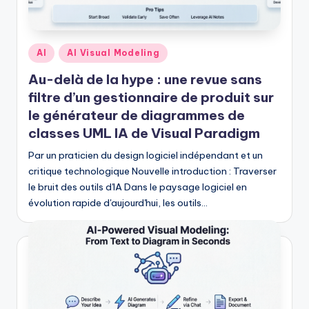
h
-
A
Posted
AI
AI Visual Modeling
I
in
Au-delà de la hype : une revue sans
I
filtre d’un gestionnaire de produit sur
n
le générateur de diagrammes de
classes UML IA de Visual Paradigm
si
Par un praticien du design logiciel indépendant et un
g
critique technologique Nouvelle introduction : Traverser
h
le bruit des outils d'IA Dans le paysage logiciel en
t
évolution rapide d'aujourd'hui, les outils…
s
&
S
o