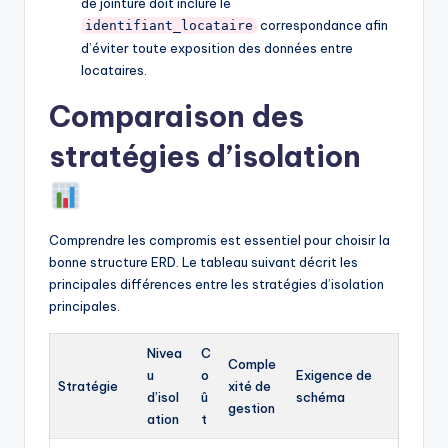
de jointure doit inclure le
correspondance afin
identifiant_locataire
d’éviter toute exposition des données entre
locataires.
Comparaison des
stratégies d’isolation
Comprendre les compromis est essentiel pour choisir la
bonne structure ERD. Le tableau suivant décrit les
principales différences entre les stratégies d’isolation
principales.
Nivea
C
Comple
u
o
Exigence de
Stratégie
xité de
d’isol
û
schéma
gestion
ation
t