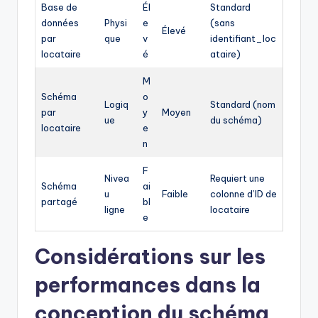
Base de
Él
Standard
données
Physi
e
(sans
Élevé
par
que
v
identifiant_loc
locataire
é
ataire)
M
Schéma
o
Logiq
Standard (nom
par
y
Moyen
ue
du schéma)
locataire
e
n
F
Nivea
Requiert une
Schéma
ai
u
Faible
colonne d’ID de
partagé
bl
ligne
locataire
e
Considérations sur les
performances dans la
conception du schéma