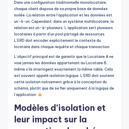
Dans une configuration traditionnelle monolocataire,
U
chaque client dispose de sa propre base de données
isolée. La relation entre l’application et les données est
p
un-à-un. Cependant, dans un système multilocataire, la
d
relation est un-à-plusieurs. L’application sert plusieurs
locataires à partir d’un pool partagé de ressources.
a
L’ERD doit encoder explicitement le contexte du
t
locataire dans chaque requête et chaque transaction.
e
L’objectif principal est de garantir que le Locataire A ne
voie jamais les données appartenant au Locataire B,
s
même s’ils interrogent exactement la même table. Cela
est souvent appelé isolation logique. L’ERD doit soutenir
cette isolation nativement grâce à la conception du
schéma, plutôt que de se fier uniquement à la logique de
l’application.
Modèles d’isolation et
leur impact sur la