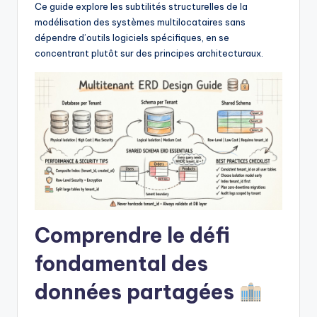
f
Ce guide explore les subtilités structurelles de la
modélisation des systèmes multilocataires sans
t
dépendre d’outils logiciels spécifiques, en se
w
concentrant plutôt sur des principes architecturaux.
a
r
e
I
n
d
u
Comprendre le défi
s
fondamental des
t
données partagées
r
y