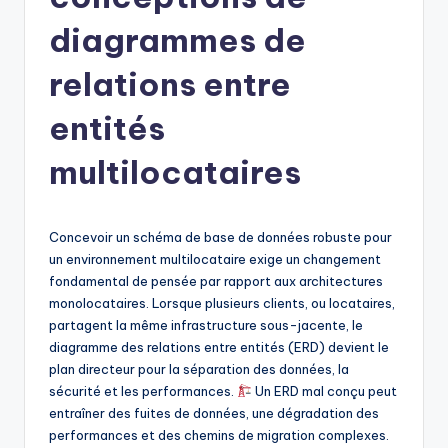
h
-
diagrammes de
A
relations entre
I
entités
I
n
multilocataires
si
g
Concevoir un schéma de base de données robuste pour
h
un environnement multilocataire exige un changement
fondamental de pensée par rapport aux architectures
t
monolocataires. Lorsque plusieurs clients, ou locataires,
s
partagent la même infrastructure sous-jacente, le
diagramme des relations entre entités (ERD) devient le
&
plan directeur pour la séparation des données, la
S
sécurité et les performances.
Un ERD mal conçu peut
entraîner des fuites de données, une dégradation des
o
performances et des chemins de migration complexes.