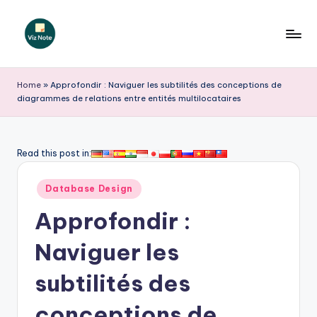
Skip
to
V
content
iz
Home
»
Approfondir : Naviguer les subtilités des conceptions de
diagrammes de relations entre entités multilocataires
N
o
t
Read this post in:
e
Posted
Database Design
F
in
Approfondir :
r
e
Naviguer les
n
subtilités des
c
conceptions de