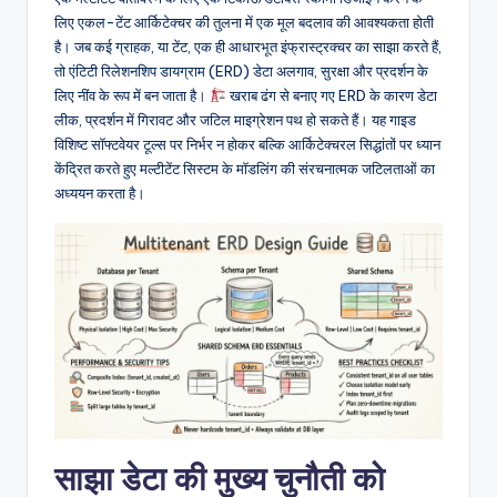
n
लिए एकल-टेंट आर्किटेक्चर की तुलना में एक मूल बदलाव की आवश्यकता होती
-
है। जब कई ग्राहक, या टेंट, एक ही आधारभूत इंफ्रास्ट्रक्चर का साझा करते हैं,
A
तो एंटिटी रिलेशनशिप डायग्राम (ERD) डेटा अलगाव, सुरक्षा और प्रदर्शन के
लिए नींव के रूप में बन जाता है।
खराब ढंग से बनाए गए ERD के कारण डेटा
I
लीक, प्रदर्शन में गिरावट और जटिल माइग्रेशन पथ हो सकते हैं। यह गाइड
I
विशिष्ट सॉफ्टवेयर टूल्स पर निर्भर न होकर बल्कि आर्किटेक्चरल सिद्धांतों पर ध्यान
केंद्रित करते हुए मल्टीटेंट सिस्टम के मॉडलिंग की संरचनात्मक जटिलताओं का
n
अध्ययन करता है।
si
g
h
t
s
&
S
साझा डेटा की मुख्य चुनौती को
o