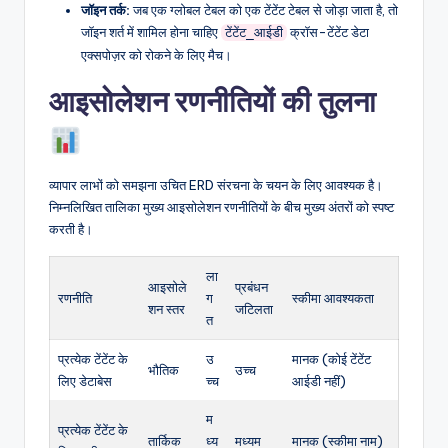
जॉइन तर्क:
जब एक ग्लोबल टेबल को एक टेंटेंट टेबल से जोड़ा जाता है, तो
जॉइन शर्त में शामिल होना चाहिए
क्रॉस-टेंटेंट डेटा
टेंटेंट_आईडी
एक्सपोज़र को रोकने के लिए मैच।
आइसोलेशन रणनीतियों की तुलना
व्यापार लाभों को समझना उचित ERD संरचना के चयन के लिए आवश्यक है।
निम्नलिखित तालिका मुख्य आइसोलेशन रणनीतियों के बीच मुख्य अंतरों को स्पष्ट
करती है।
ला
आइसोले
प्रबंधन
रणनीति
ग
स्कीमा आवश्यकता
शन स्तर
जटिलता
त
प्रत्येक टेंटेंट के
उ
मानक (कोई टेंटेंट
भौतिक
उच्च
लिए डेटाबेस
च्च
आईडी नहीं)
म
प्रत्येक टेंटेंट के
तार्किक
ध्य
मध्यम
मानक (स्कीमा नाम)