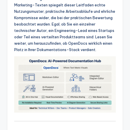
w
Marketing-Texten spiegelt dieser Leitfaden echte
Nutzungsmuster, praktische Arbeitsabläufe und ehrliche
a
Kompromisse wider, die bei der praktischen Bewertung
r
beobachtet wurden. Egal, ob Sie ein einzelner
technischer Autor, ein Engineering-Lead eines Startups
e
oder Teil eines verteilten Produktteams sind: Lesen Sie
In
weiter, um herauszufinden, ob OpenDocs wirklich einen
Platz in Ihrer Dokumentations-Stack verdient.
d
u
s
tr
y
U
p
d
a