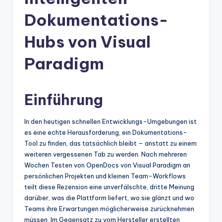
n
-
Dokumentations-
A
Hubs von Visual
I
Paradigm
In
si
Einführung
g
h
In den heutigen schnellen Entwicklungs-Umgebungen ist
t
es eine echte Herausforderung, ein Dokumentations-
Tool zu finden, das tatsächlich bleibt – anstatt zu einem
s
weiteren vergessenen Tab zu werden. Nach mehreren
&
Wochen Testen von OpenDocs von Visual Paradigm an
persönlichen Projekten und kleinen Team-Workflows
S
teilt diese Rezension eine unverfälschte, dritte Meinung
o
darüber, was die Plattform liefert, wo sie glänzt und wo
Teams ihre Erwartungen möglicherweise zurücknehmen
ft
müssen. Im Gegensatz zu vom Hersteller erstellten