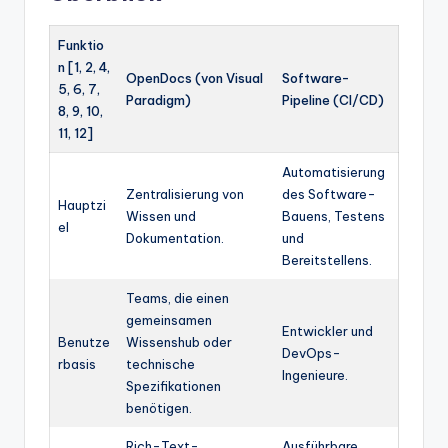
Funktio
n [1, 2, 4,
OpenDocs (von Visual
Software-
5, 6, 7,
Paradigm)
Pipeline (CI/CD)
8, 9, 10,
11, 12]
Automatisierung
Zentralisierung von
des Software-
Hauptzi
Wissen und
Bauens, Testens
el
Dokumentation.
und
Bereitstellens.
Teams, die einen
gemeinsamen
Entwickler und
Benutze
Wissenshub oder
DevOps-
rbasis
technische
Ingenieure.
Spezifikationen
benötigen.
Rich-Text-
Ausführbare