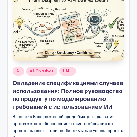
Опубликовано
AI
AI Chatbot
UML
в
Овладение спецификациями случаев
использования: Полное руководство
по продукту по моделированию
требований с использованием ИИ
Введение В современной среде быстрого развития
программного обеспечения четкие требования не
просто полезны — они необходимы для успеха проекта.