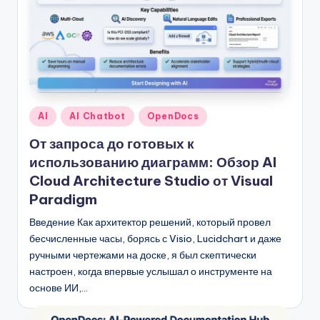
Опубликовано
AI
AI Chatbot
OpenDocs
в
От запроса до готовых к
использованию диаграмм: Обзор AI
Cloud Architecture Studio от Visual
Paradigm
Введение Как архитектор решений, который провел
бесчисленные часы, борясь с Visio, Lucidchart и даже
ручными чертежами на доске, я был скептически
настроен, когда впервые услышал о инструменте на
основе ИИ,…