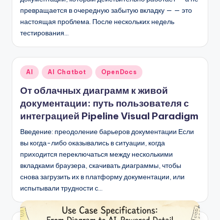
превращается в очередную забытую вкладку — — это
настоящая проблема. После нескольких недель
тестирования…
Опубликовано
AI
AI Chatbot
OpenDocs
в
От облачных диаграмм к живой
документации: путь пользователя с
интеграцией Pipeline Visual Paradigm
Введение: преодоление барьеров документации Если
вы когда-либо оказывались в ситуации, когда
приходится переключаться между несколькими
вкладками браузера, скачивать диаграммы, чтобы
снова загрузить их в платформу документации, или
испытывали трудности с…