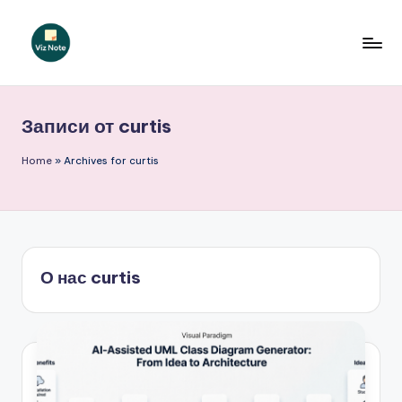
Перейти
к
V
содержимому
iz
Записи от curtis
N
o
Home
»
Archives for curtis
t
e
R
О нас curtis
u
s
si
a