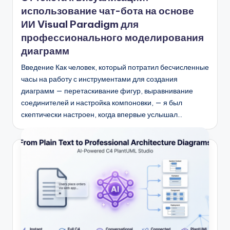
использование чат-бота на основе
U
ИИ Visual Paradigm для
p
профессионального моделирования
d
диаграмм
a
Введение Как человек, который потратил бесчисленные
часы на работу с инструментами для создания
t
диаграмм — перетаскивание фигур, выравнивание
e
соединителей и настройка компоновки, — я был
s
скептически настроен, когда впервые услышал…