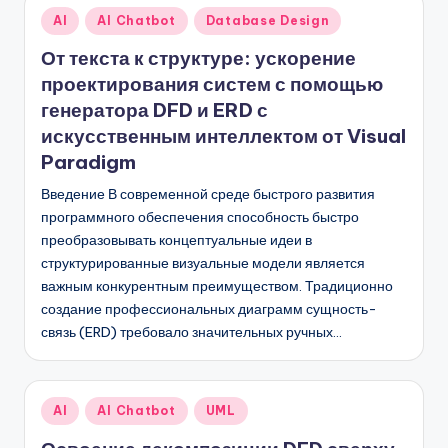
Опубликовано
AI
AI Chatbot
Database Design
в
От текста к структуре: ускорение
проектирования систем с помощью
генератора DFD и ERD с
искусственным интеллектом от Visual
Paradigm
Введение В современной среде быстрого развития
программного обеспечения способность быстро
преобразовывать концептуальные идеи в
структурированные визуальные модели является
важным конкурентным преимуществом. Традиционно
создание профессиональных диаграмм сущность-
связь (ERD) требовало значительных ручных…
Опубликовано
AI
AI Chatbot
UML
в