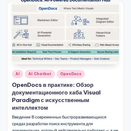
Опубликовано
AI
AI Chatbot
OpenDocs
в
OpenDocs в практике: Обзор
документационного хаба Visual
Paradigm с искусственным
интеллектом
Введение В современных быстроразвивающихся
средах разработки поиск инструмента для
документации, который действительно работает — а не