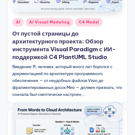
Опубликовано
AI
AI Visual Modeling
C4 Model
в
От пустой страницы до
архитектурного проекта: Обзор
инструмента Visual Paradigm с ИИ-
поддержкой C4 PlantUML Studio
Введение Я, человек, который много лет боролся с
документацией по архитектуре программного
обеспечения — от неудобных файлов Visio до
фрагментированных досок Miro — должен признать, что
сначала был скептически настроен,…