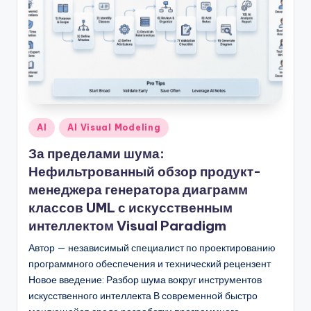
n
-
A
I
I
n
Опубликовано
AI
AI Visual Modeling
si
в
За пределами шума:
g
Нефильтрованный обзор продукт-
h
менеджера генератора диаграмм
t
классов UML с искусственным
интеллектом Visual Paradigm
s
Автор — независимый специалист по проектированию
&
программного обеспечения и технический рецензент
S
Новое введение: Разбор шума вокруг инструментов
o
искусственного интеллекта В современной быстро